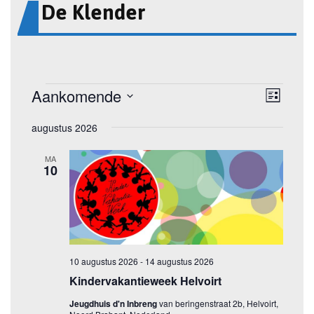
De Klender