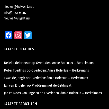
nieuws@helvoirt.net
info@haaren.nu
nieuws@vught.nu
Fa
In
T
ce
st
wi
LAATSTE REACTIES
b
ag
tt
oo
ra
er
Nelleke de bresser
op
Overleden: Annie Bolenius – Berkelmans
k
m
Peter Tuerlings
op
Overleden: Annie Bolenius – Berkelmans
Twan de Jongh
op
Overleden: Annie Bolenius – Berkelmans
Jan van Engelen
op
Probleem met de Geldmaat
Jan en Roos van Engelen
op
Overleden: Annie Bolenius – Berkelmans
LAATSTE BERICHTEN