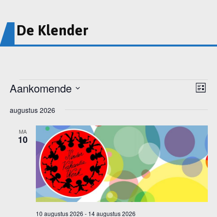
De Klender