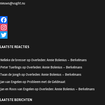
nieuws@vught.nu
F
a
I
c
n
T
LAATSTE REACTIES
e
s
w
b
t
i
Nelleke de bresser
op
Overleden: Annie Bolenius – Berkelmans
o
a
t
Peter Tuerlings
op
Overleden: Annie Bolenius – Berkelmans
o
g
t
Twan de Jongh
op
Overleden: Annie Bolenius – Berkelmans
k
r
e
Jan van Engelen
op
Probleem met de Geldmaat
a
r
Jan en Roos van Engelen
op
Overleden: Annie Bolenius – Berkelmans
m
LAATSTE BERICHTEN