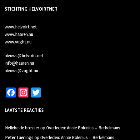
STICHTING HELVOIRTNET
www.helvoirt.net
www.haaren.nu
www.vught.nu
nieuws@helvoirt.net
info@haaren.nu
nieuws@vught.nu
Fa
In
T
ce
st
wi
LAATSTE REACTIES
b
ag
tt
oo
ra
er
Nelleke de bresser
op
Overleden: Annie Bolenius – Berkelmans
k
m
Peter Tuerlings
op
Overleden: Annie Bolenius – Berkelmans