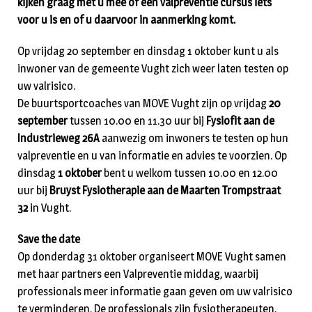
kijken graag met u mee of een valpreventie cursus iets
voor u is en of u daarvoor in aanmerking komt.
Op vrijdag 20 september en dinsdag 1 oktober kunt u als
inwoner van de gemeente Vught zich weer laten testen op
uw valrisico.
De buurtsportcoaches van MOVE Vught zijn op vrijdag
20
september
tussen 10.00 en 11.30 uur bij
Fysiofit aan de
Industrieweg 26A
aanwezig om inwoners te testen op hun
valpreventie en u van informatie en advies te voorzien. Op
dinsdag
1 oktober
bent u welkom tussen 10.00 en 12.00
uur bij
Bruyst Fysiotherapie aan de Maarten Trompstraat
32
in Vught.
Save the date
Op donderdag 31 oktober organiseert MOVE Vught samen
met haar partners een Valpreventie middag, waarbij
professionals meer informatie gaan geven om uw valrisico
te verminderen. De professionals zijn fysiotherapeuten,