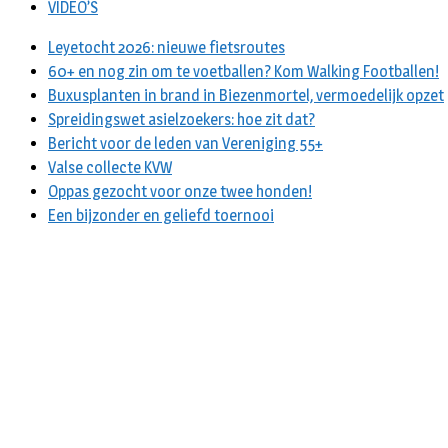
VIDEO’S
Leyetocht 2026: nieuwe fietsroutes
60+ en nog zin om te voetballen? Kom Walking Footballen!
Buxusplanten in brand in Biezenmortel, vermoedelijk opzet
Spreidingswet asielzoekers: hoe zit dat?
Bericht voor de leden van Vereniging 55+
Valse collecte KVW
Oppas gezocht voor onze twee honden!
Een bijzonder en geliefd toernooi