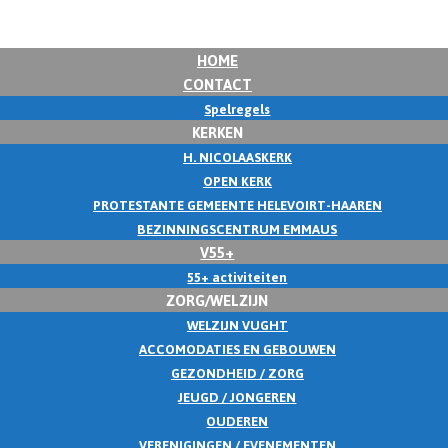
HOME
CONTACT
Spelregels
KERKEN
H. NICOLAASKERK
OPEN KERK
PROTESTANTE GEMEENTE HELEVOIRT-HAAREN
BEZINNINGSCENTRUM EMMAUS
V55+
55+ activiteiten
ZORG/WELZIJN
WELZIJN VUGHT
ACCOMODATIES EN GEBOUWEN
GEZONDHEID / ZORG
JEUGD / JONGEREN
OUDEREN
VERENIGINGEN / EVENEMENTEN