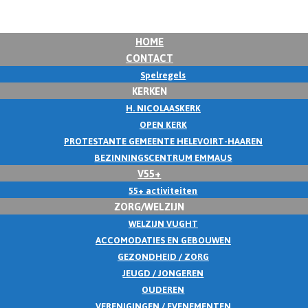
HOME
CONTACT
Spelregels
KERKEN
H. NICOLAASKERK
OPEN KERK
PROTESTANTE GEMEENTE HELEVOIRT-HAAREN
BEZINNINGSCENTRUM EMMAUS
V55+
55+ activiteiten
ZORG/WELZIJN
WELZIJN VUGHT
ACCOMODATIES EN GEBOUWEN
GEZONDHEID / ZORG
JEUGD / JONGEREN
OUDEREN
VERENIGINGEN / EVENEMENTEN