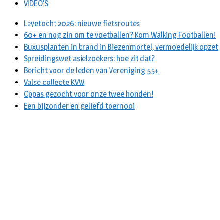
VIDEO’S
Leyetocht 2026: nieuwe fietsroutes
60+ en nog zin om te voetballen? Kom Walking Footballen!
Buxusplanten in brand in Biezenmortel, vermoedelijk opzet
Spreidingswet asielzoekers: hoe zit dat?
Bericht voor de leden van Vereniging 55+
Valse collecte KVW
Oppas gezocht voor onze twee honden!
Een bijzonder en geliefd toernooi