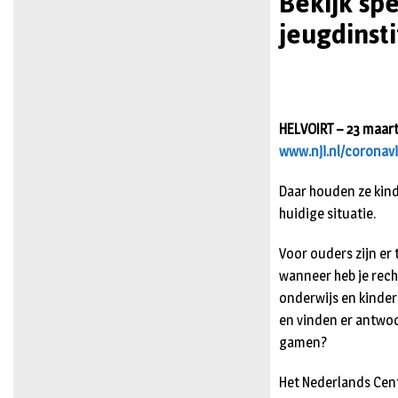
Bekijk sp
jeugdinst
HELVOIRT – 23 maart
www.nji.nl/coronav
Daar houden ze kind
huidige situatie.
Voor ouders zijn er
wanneer heb je rech
onderwijs en kinde
en vinden er antwoo
gamen?
Het Nederlands Cent