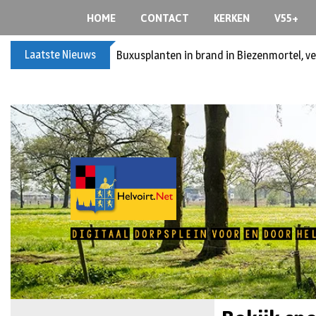
HOME
CONTACT
KERKEN
V55+
Laatste Nieuws
Buxusplanten in brand in Biezenmortel, v