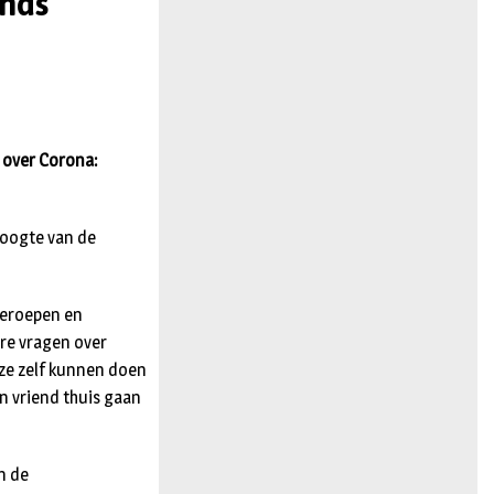
ands
n
 over Corona:
hoogte van de
 beroepen en
ere vragen over
ze zelf kunnen doen
en vriend thuis gaan
n de