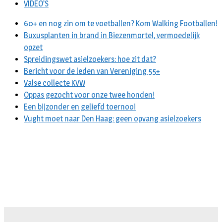
VIDEO’S
60+ en nog zin om te voetballen? Kom Walking Footballen!
Buxusplanten in brand in Biezenmortel, vermoedelijk
opzet
Spreidingswet asielzoekers: hoe zit dat?
Bericht voor de leden van Vereniging 55+
Valse collecte KVW
Oppas gezocht voor onze twee honden!
Een bijzonder en geliefd toernooi
Vught moet naar Den Haag: geen opvang asielzoekers