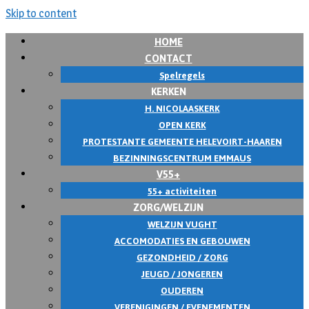
Skip to content
HOME
CONTACT
Spelregels
KERKEN
H. NICOLAASKERK
OPEN KERK
PROTESTANTE GEMEENTE HELEVOIRT-HAAREN
BEZINNINGSCENTRUM EMMAUS
V55+
55+ activiteiten
ZORG/WELZIJN
WELZIJN VUGHT
ACCOMODATIES EN GEBOUWEN
GEZONDHEID / ZORG
JEUGD / JONGEREN
OUDEREN
VERENIGINGEN / EVENEMENTEN