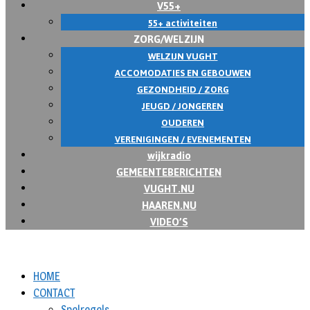
V55+
55+ activiteiten
ZORG/WELZIJN
WELZIJN VUGHT
ACCOMODATIES EN GEBOUWEN
GEZONDHEID / ZORG
JEUGD / JONGEREN
OUDEREN
VERENIGINGEN / EVENEMENTEN
wijkradio
GEMEENTEBERICHTEN
VUGHT.NU
HAAREN.NU
VIDEO’S
HOME
CONTACT
Spelregels