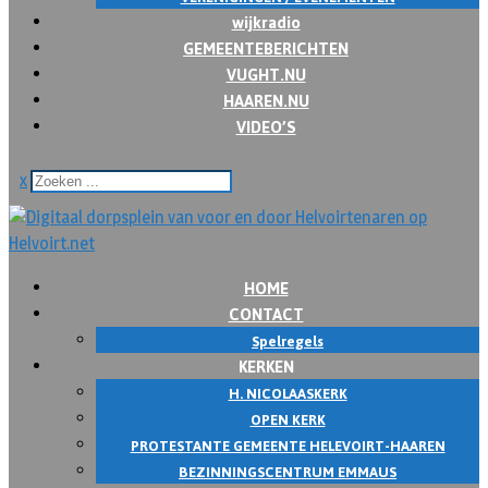
wijkradio
GEMEENTEBERICHTEN
VUGHT.NU
HAAREN.NU
VIDEO’S
x
HOME
CONTACT
Spelregels
KERKEN
H. NICOLAASKERK
OPEN KERK
PROTESTANTE GEMEENTE HELEVOIRT-HAAREN
BEZINNINGSCENTRUM EMMAUS