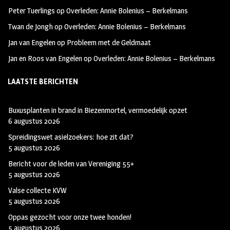
k
m
Peter Tuerlings
op
Overleden: Annie Bolenius – Berkelmans
Twan de Jongh
op
Overleden: Annie Bolenius – Berkelmans
Jan van Engelen
op
Probleem met de Geldmaat
Jan en Roos van Engelen
op
Overleden: Annie Bolenius – Berkelmans
LAATSTE BERICHTEN
Buxusplanten in brand in Biezenmortel, vermoedelijk opzet
6 augustus 2026
Spreidingswet asielzoekers: hoe zit dat?
5 augustus 2026
Bericht voor de leden van Vereniging 55+
5 augustus 2026
Valse collecte KVW
5 augustus 2026
Oppas gezocht voor onze twee honden!
5 augustus 2026