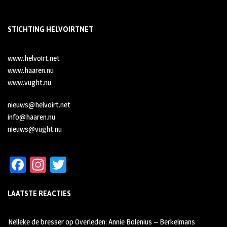
STICHTING HELVOIRTNET
www.helvoirt.net
www.haaren.nu
www.vught.nu
nieuws@helvoirt.net
info@haaren.nu
nieuws@vught.nu
Fa
In
T
ce
st
wi
LAATSTE REACTIES
b
ag
tt
oo
ra
er
Nelleke de bresser
op
Overleden: Annie Bolenius – Berkelmans