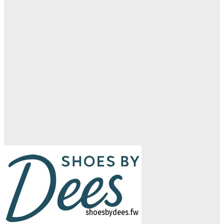
logo-studiebegeleidinghelvoirt