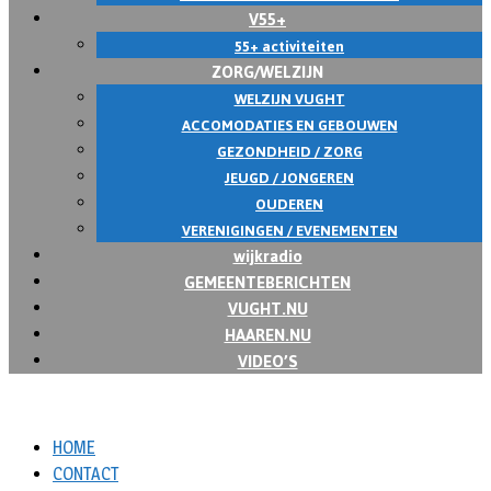
V55+
55+ activiteiten
ZORG/WELZIJN
WELZIJN VUGHT
ACCOMODATIES EN GEBOUWEN
GEZONDHEID / ZORG
JEUGD / JONGEREN
OUDEREN
VERENIGINGEN / EVENEMENTEN
wijkradio
GEMEENTEBERICHTEN
VUGHT.NU
HAAREN.NU
VIDEO’S
HOME
CONTACT