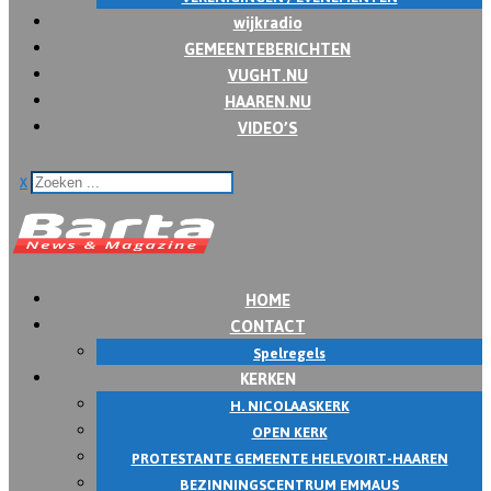
wijkradio
GEMEENTEBERICHTEN
VUGHT.NU
HAAREN.NU
VIDEO’S
x
HOME
CONTACT
Spelregels
KERKEN
H. NICOLAASKERK
OPEN KERK
PROTESTANTE GEMEENTE HELEVOIRT-HAAREN
BEZINNINGSCENTRUM EMMAUS