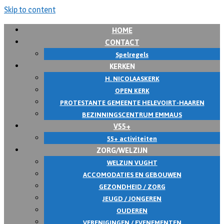
Skip to content
HOME
CONTACT
Spelregels
KERKEN
H. NICOLAASKERK
OPEN KERK
PROTESTANTE GEMEENTE HELEVOIRT-HAAREN
BEZINNINGSCENTRUM EMMAUS
V55+
55+ activiteiten
ZORG/WELZIJN
WELZIJN VUGHT
ACCOMODATIES EN GEBOUWEN
GEZONDHEID / ZORG
JEUGD / JONGEREN
OUDEREN
VERENIGINGEN / EVENEMENTEN