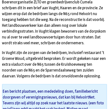
Boerenorganisatie ZLTO en groenbedrijvenclub Cumela
schrijven dit in een brief aan Vught, Haaren en de provincie. Ze
wijzen erop dat de bedrijven langs de N65 rond Helvoirt nu
toegang hebben tot die weg. Na de reconstructie is dat voorbij.
Het landbouwverkeer kan dan alleen nog over lokale
verbindingsstraten. In Vught klagen bewoners van de dorpskom
nu al over te veel landbouwvoertuigen door hun straten. Dat
wordt straks veel meer, schrijven de ondernemers.
In Vught zijn de zorgen van de bedrijven, inclusief restaurant ’t
Groene Woud, uitgebreid besproken. Er wordt gekeken naar een
extra viaduct over de N65 tussen de Kruishoeveweg ten
noorden van de N65 en de Sparrendaalseweg ten zuiden
daarvan. Volgens de bedrijven is dat onvoldoende oplossing.
Een bericht plaatsen, een mededeling doen, familiebericht
doorgeven of verenigingsnieuws, dat kan bij HelvoirtNet.
Tevens zijn wij altijd op zoek naar het laatste nieuws. (een foto
en/of logo erbij maakt het vaak leuker). Mailen maar!