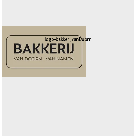
logo-bakkerijvanDoorn