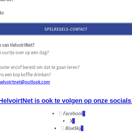
SPELREGELS-CONTACT
 van HelvoirtNet?
n uurtje over op een dag?
uter en/of bereid om dat te gaan leren?
s een kop koffie drinken?
helvoirtnet@outlook.com
HelvoirtNet is ook te volgen op onze socials
Facebook
X
BlueSky