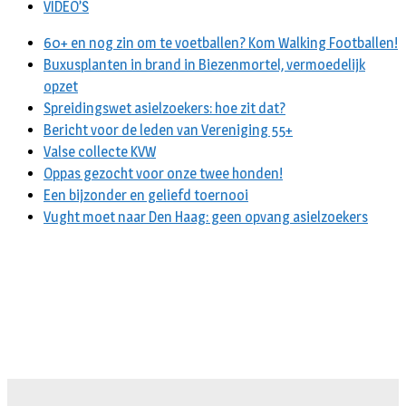
VIDEO’S
60+ en nog zin om te voetballen? Kom Walking Footballen!
Buxusplanten in brand in Biezenmortel, vermoedelijk
opzet
Spreidingswet asielzoekers: hoe zit dat?
Bericht voor de leden van Vereniging 55+
Valse collecte KVW
Oppas gezocht voor onze twee honden!
Een bijzonder en geliefd toernooi
Vught moet naar Den Haag: geen opvang asielzoekers