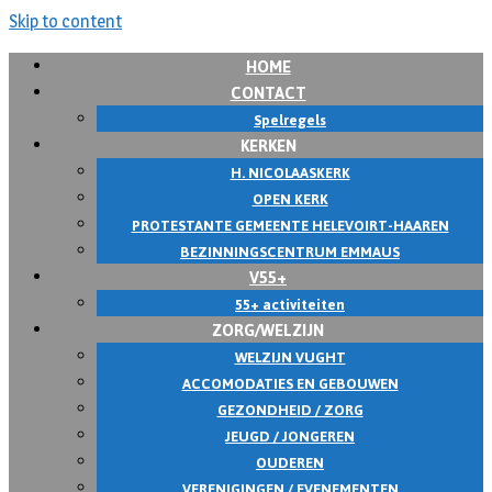
Skip to content
HOME
CONTACT
Spelregels
KERKEN
H. NICOLAASKERK
OPEN KERK
PROTESTANTE GEMEENTE HELEVOIRT-HAAREN
BEZINNINGSCENTRUM EMMAUS
V55+
55+ activiteiten
ZORG/WELZIJN
WELZIJN VUGHT
ACCOMODATIES EN GEBOUWEN
GEZONDHEID / ZORG
JEUGD / JONGEREN
OUDEREN
VERENIGINGEN / EVENEMENTEN