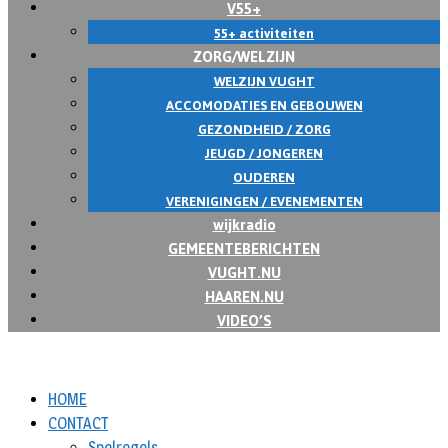
V55+
55+ activiteiten
ZORG/WELZIJN
WELZIJN VUGHT
ACCOMODATIES EN GEBOUWEN
GEZONDHEID / ZORG
JEUGD / JONGEREN
OUDEREN
VERENIGINGEN / EVENEMENTEN
wijkradio
GEMEENTEBERICHTEN
VUGHT.NU
HAAREN.NU
VIDEO’S
HOME
CONTACT
Spelregels