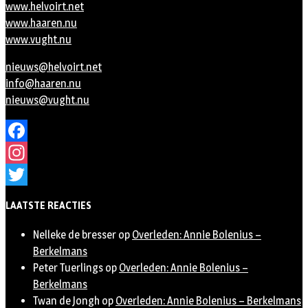
www.helvoirt.net
www.haaren.nu
www.vught.nu
nieuws@helvoirt.net
info@haaren.nu
nieuws@vught.nu
Facebook
Instagram
Twitter
LAATSTE REACTIES
Nelleke de bresser
op
Overleden: Annie Bolenius –
Berkelmans
Peter Tuerlings
op
Overleden: Annie Bolenius –
Berkelmans
Twan de Jongh
op
Overleden: Annie Bolenius – Berkelmans