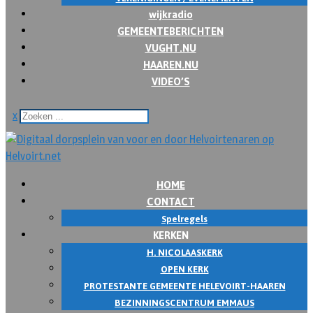
wijkradio
GEMEENTEBERICHTEN
VUGHT.NU
HAAREN.NU
VIDEO’S
x
HOME
CONTACT
Spelregels
KERKEN
H. NICOLAASKERK
OPEN KERK
PROTESTANTE GEMEENTE HELEVOIRT-HAAREN
BEZINNINGSCENTRUM EMMAUS