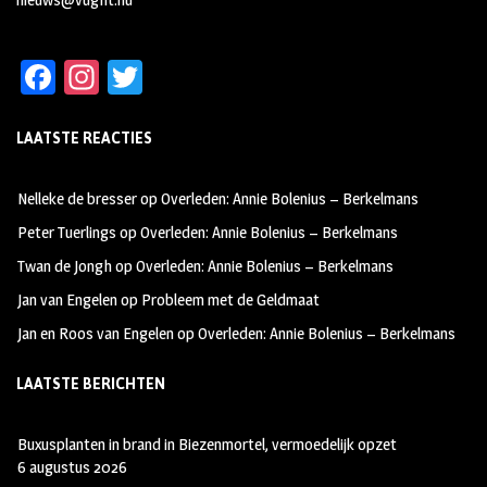
Fa
In
T
ce
st
wi
LAATSTE REACTIES
b
ag
tt
oo
ra
er
Nelleke de bresser
op
Overleden: Annie Bolenius – Berkelmans
k
m
Peter Tuerlings
op
Overleden: Annie Bolenius – Berkelmans
Twan de Jongh
op
Overleden: Annie Bolenius – Berkelmans
Jan van Engelen
op
Probleem met de Geldmaat
Jan en Roos van Engelen
op
Overleden: Annie Bolenius – Berkelmans
LAATSTE BERICHTEN
Buxusplanten in brand in Biezenmortel, vermoedelijk opzet
6 augustus 2026