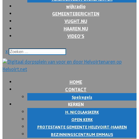
wijkradio
GEMEENTEBERICHTEN
VUGHT.NU
HAAREN.NU
VIDEO’S
x
HOME
CONTACT
Spelregels
KERKEN
H. NICOLAASKERK
OPEN KERK
PROTESTANTE GEMEENTE HELEVOIRT-HAAREN
BEZINNINGSCENTRUM EMMAUS