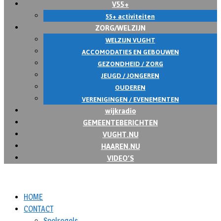
V55+
55+ activiteiten
ZORG/WELZIJN
WELZIJN VUGHT
ACCOMODATIES EN GEBOUWEN
GEZONDHEID / ZORG
JEUGD / JONGEREN
OUDEREN
VERENIGINGEN / EVENEMENTEN
wijkradio
GEMEENTEBERICHTEN
VUGHT.NU
HAAREN.NU
VIDEO’S
HOME
CONTACT
Spelregels