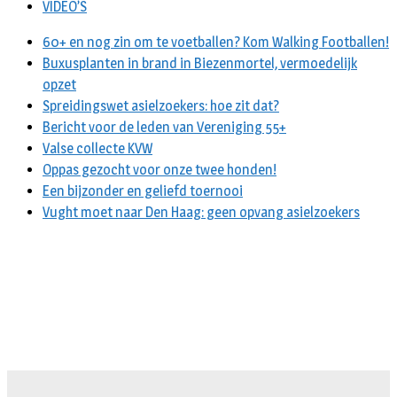
VIDEO’S
60+ en nog zin om te voetballen? Kom Walking Footballen!
Buxusplanten in brand in Biezenmortel, vermoedelijk
opzet
Spreidingswet asielzoekers: hoe zit dat?
Bericht voor de leden van Vereniging 55+
Valse collecte KVW
Oppas gezocht voor onze twee honden!
Een bijzonder en geliefd toernooi
Vught moet naar Den Haag: geen opvang asielzoekers