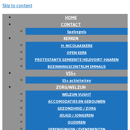
Skip to content
HOME
CONTACT
Spelregels
KERKEN
H. NICOLAASKERK
OPEN KERK
PROTESTANTE GEMEENTE HELEVOIRT-HAAREN
BEZINNINGSCENTRUM EMMAUS
V55+
55+ activiteiten
ZORG/WELZIJN
WELZIJN VUGHT
ACCOMODATIES EN GEBOUWEN
GEZONDHEID / ZORG
JEUGD / JONGEREN
OUDEREN
VERENIGINGEN / EVENEMENTEN