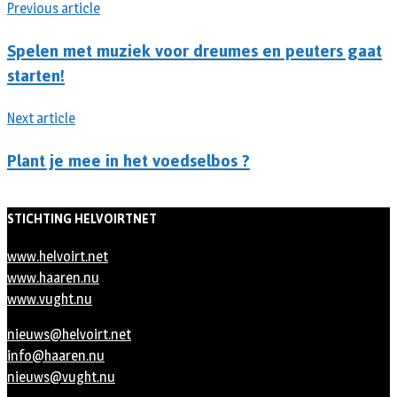
Previous article
Spelen met muziek voor dreumes en peuters gaat
starten!
Next article
Plant je mee in het voedselbos ?
STICHTING HELVOIRTNET
www.helvoirt.net
www.haaren.nu
www.vught.nu
nieuws@helvoirt.net
info@haaren.nu
nieuws@vught.nu