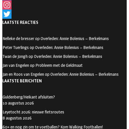
F
a
I
LAATSTE REACTIES
c
n
T
e
s
w
Nelleke de bresser
op
Overleden: Annie Bolenius – Berkelmans
b
t
i
Peter Tuerlings
op
Overleden: Annie Bolenius – Berkelmans
o
a
t
Twan de Jongh
op
Overleden: Annie Bolenius – Berkelmans
o
g
t
Jan van Engelen
op
Probleem met de Geldmaat
k
r
e
Jan en Roos van Engelen
op
Overleden: Annie Bolenius – Berkelmans
a
r
LAATSTE BERICHTEN
m
Guldenberg/Heikant afsluiten?
10 augustus 2026
Leyetocht 2026: nieuwe fietsroutes
8 augustus 2026
60+ en nog zin om te voetballen? Kom Walking Footballen!