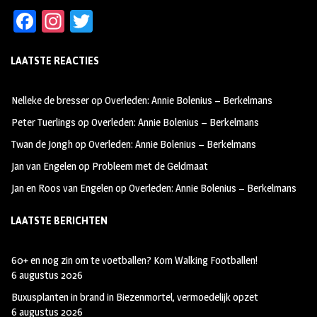
Fa
In
T
ce
st
wi
LAATSTE REACTIES
b
ag
tt
oo
ra
er
Nelleke de bresser
op
Overleden: Annie Bolenius – Berkelmans
k
m
Peter Tuerlings
op
Overleden: Annie Bolenius – Berkelmans
Twan de Jongh
op
Overleden: Annie Bolenius – Berkelmans
Jan van Engelen
op
Probleem met de Geldmaat
Jan en Roos van Engelen
op
Overleden: Annie Bolenius – Berkelmans
LAATSTE BERICHTEN
60+ en nog zin om te voetballen? Kom Walking Footballen!
6 augustus 2026
Buxusplanten in brand in Biezenmortel, vermoedelijk opzet
6 augustus 2026