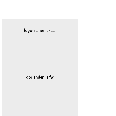
logo-herpten.fw
logo-bakkerijvanDoorn