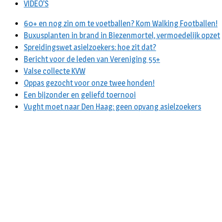
VIDEO’S
60+ en nog zin om te voetballen? Kom Walking Footballen!
Buxusplanten in brand in Biezenmortel, vermoedelijk opzet
Spreidingswet asielzoekers: hoe zit dat?
Bericht voor de leden van Vereniging 55+
Valse collecte KVW
Oppas gezocht voor onze twee honden!
Een bijzonder en geliefd toernooi
Vught moet naar Den Haag: geen opvang asielzoekers