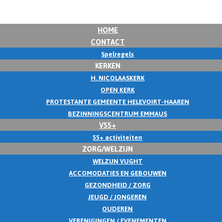
HOME
CONTACT
Spelregels
KERKEN
H. NICOLAASKERK
OPEN KERK
PROTESTANTE GEMEENTE HELEVOIRT-HAAREN
BEZINNINGSCENTRUM EMMAUS
V55+
55+ activiteiten
ZORG/WELZIJN
WELZIJN VUGHT
ACCOMODATIES EN GEBOUWEN
GEZONDHEID / ZORG
JEUGD / JONGEREN
OUDEREN
VERENIGINGEN / EVENEMENTEN