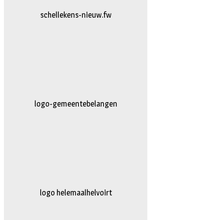
logo-vanhattum-nieuw.fw
AG-Techniek
logo truckertruck 2023.fw