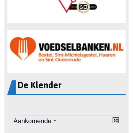
De Klender