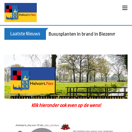
Laatste Nieuws
Spreidingswet asielzoekers: hoe zit dat?
Klik hieronder ook even op de wens!