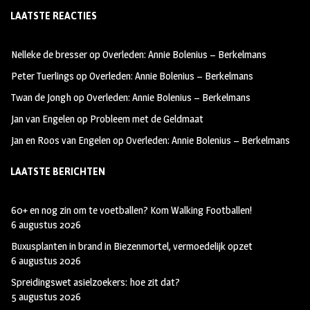
LAATSTE REACTIES
b
ag
tt
oo
ra
er
Nelleke de bresser
op
Overleden: Annie Bolenius – Berkelmans
k
m
Peter Tuerlings
op
Overleden: Annie Bolenius – Berkelmans
Twan de Jongh
op
Overleden: Annie Bolenius – Berkelmans
Jan van Engelen
op
Probleem met de Geldmaat
Jan en Roos van Engelen
op
Overleden: Annie Bolenius – Berkelmans
LAATSTE BERICHTEN
60+ en nog zin om te voetballen? Kom Walking Footballen!
6 augustus 2026
Buxusplanten in brand in Biezenmortel, vermoedelijk opzet
6 augustus 2026
Spreidingswet asielzoekers: hoe zit dat?
5 augustus 2026