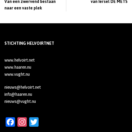
Van een zwervend bestaan
van Iersel DE METS
naar een vaste plek
STICHTING HELVOIRTNET
www.helvoirt.net
www.haaren.nu
www.vught.nu
nieuws@helvoirt.net
info@haaren.nu
nieuws@vught.nu
Fa
In
T
ce
st
wi