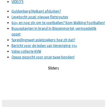
VIDEO’S
Guldenberg/Heikant afsluiten?
Leyetocht 2026: nieuwe fietsroutes
60+ en nog zin om te voetballen? Kom Walking Footballen!
Buxusplanten in brand in Biezenmortel, vermoedelijk
opzet
Spreidingswet asielzoekers: hoe zit dat?
Bericht voor de leden van Vereniging 55+
Valse collecte KVW
Oppas gezocht voor onze twee honden!
Slider1
slider2