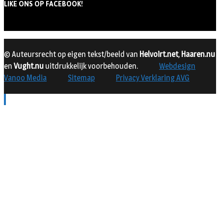
LIKE ONS OP FACEBOOK!
© Auteursrecht op eigen tekst/beeld van
Helvoirt.net
,
Haaren.nu
en
Vught.nu
uitdrukkelijk voorbehouden.
Webdesign
Vanoo Media
Sitemap
Privacy Verklaring AVG