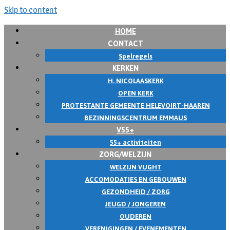
Skip to content
HOME
CONTACT
Spelregels
KERKEN
H. NICOLAASKERK
OPEN KERK
PROTESTANTE GEMEENTE HELEVOIRT-HAAREN
BEZINNINGSCENTRUM EMMAUS
V55+
55+ activiteiten
ZORG/WELZIJN
WELZIJN VUGHT
ACCOMODATIES EN GEBOUWEN
GEZONDHEID / ZORG
JEUGD / JONGEREN
OUDEREN
VERENIGINGEN / EVENEMENTEN