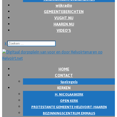
wijkradio
GEMEENTEBERICHTEN
VUGHT.NU
HAAREN.NU
VIDEO’S
x
HOME
CONTACT
Spelregels
KERKEN
H. NICOLAASKERK
OPEN KERK
PROTESTANTE GEMEENTE HELEVOIRT-HAAREN
BEZINNINGSCENTRUM EMMAUS