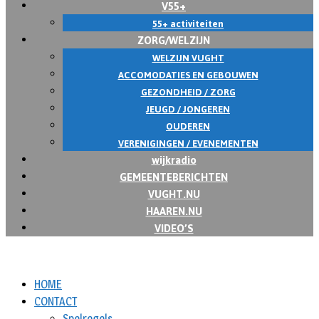
V55+
55+ activiteiten
ZORG/WELZIJN
WELZIJN VUGHT
ACCOMODATIES EN GEBOUWEN
GEZONDHEID / ZORG
JEUGD / JONGEREN
OUDEREN
VERENIGINGEN / EVENEMENTEN
wijkradio
GEMEENTEBERICHTEN
VUGHT.NU
HAAREN.NU
VIDEO’S
HOME
CONTACT
Spelregels