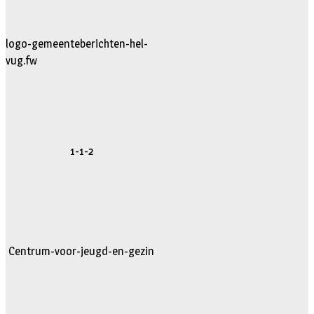
logo-gemeenteberichten-hel-
vug.fw
1-1-2
Centrum-voor-jeugd-en-gezin