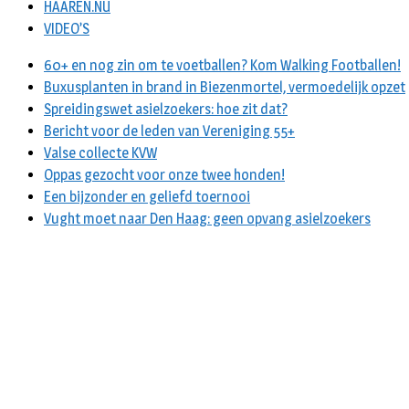
HAAREN.NU
VIDEO’S
60+ en nog zin om te voetballen? Kom Walking Footballen!
Buxusplanten in brand in Biezenmortel, vermoedelijk opzet
Spreidingswet asielzoekers: hoe zit dat?
Bericht voor de leden van Vereniging 55+
Valse collecte KVW
Oppas gezocht voor onze twee honden!
Een bijzonder en geliefd toernooi
Vught moet naar Den Haag: geen opvang asielzoekers