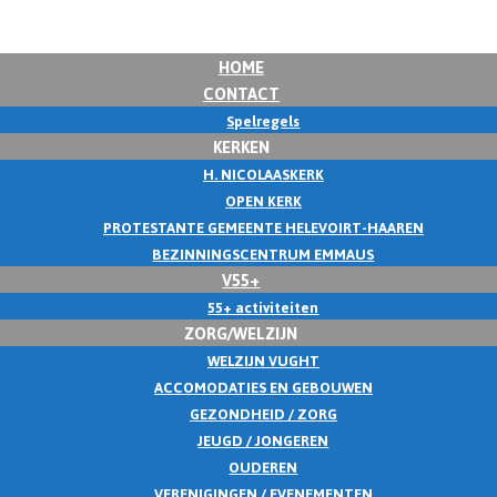
HOME
CONTACT
Spelregels
KERKEN
H. NICOLAASKERK
OPEN KERK
PROTESTANTE GEMEENTE HELEVOIRT-HAAREN
BEZINNINGSCENTRUM EMMAUS
V55+
55+ activiteiten
ZORG/WELZIJN
WELZIJN VUGHT
ACCOMODATIES EN GEBOUWEN
GEZONDHEID / ZORG
JEUGD / JONGEREN
OUDEREN
VERENIGINGEN / EVENEMENTEN