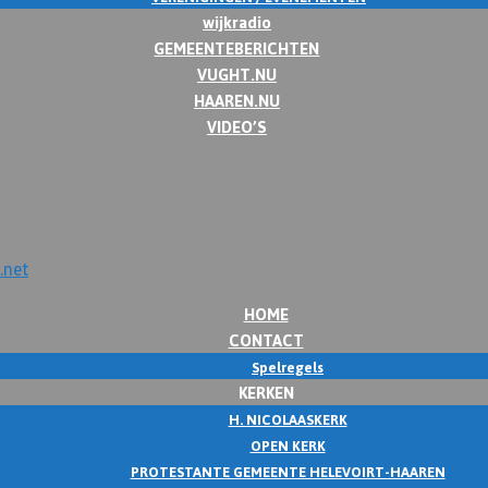
wijkradio
GEMEENTEBERICHTEN
VUGHT.NU
HAAREN.NU
VIDEO’S
HOME
CONTACT
Spelregels
KERKEN
H. NICOLAASKERK
OPEN KERK
PROTESTANTE GEMEENTE HELEVOIRT-HAAREN