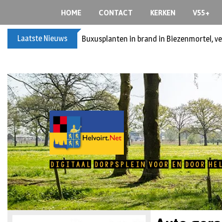
HOME
CONTACT
KERKEN
V55+
Laatste Nieuws
Spreidingswet asielzoekers: hoe zit dat?