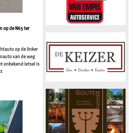
n op de N65 ter
htauto op de linker
nenauto van de weg
 onbekend letsel is
st