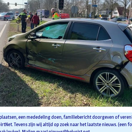
 plaatsen, een mededeling doen, familiebericht doorgeven of veren
oirtNet. Tevens zijn wij altijd op zoek naar het laatste nieuws. (een f
aak leuker). Mailen maar!
nieuws@helvoirt.net