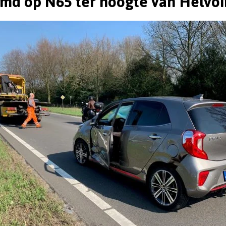
md op N65 ter hoogte van Helvoi