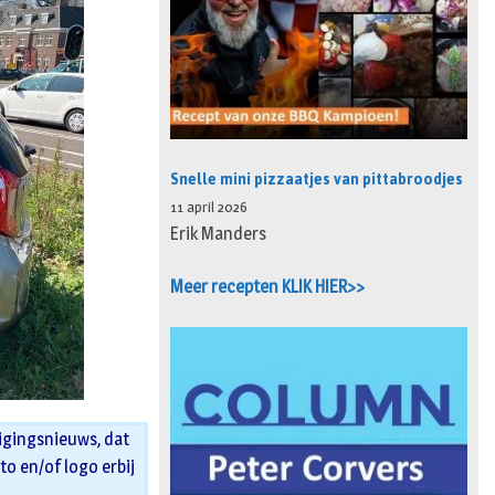
Snelle mini pizzaatjes van pittabroodjes
11 april 2026
Erik Manders
Meer recepten KLIK HIER>>
igingsnieuws, dat
oto en/of logo erbij