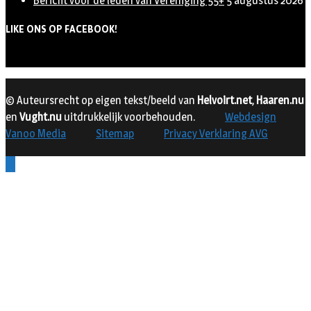
Bericht voor de leden van Vereniging 55+
5 augustus 2026
LIKE ONS OP FACEBOOK!
© Auteursrecht op eigen tekst/beeld van
Helvoirt.net
,
Haaren.nu
en
Vught.nu
uitdrukkelijk voorbehouden.
Webdesign
Vanoo Media
Sitemap
Privacy Verklaring AVG