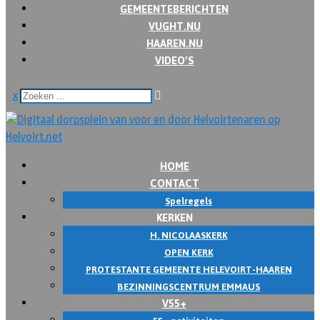
GEMEENTEBERICHTEN
VUGHT.NU
HAAREN.NU
VIDEO’S
x
HOME
CONTACT
Spelregels
KERKEN
H. NICOLAASKERK
OPEN KERK
PROTESTANTE GEMEENTE HELEVOIRT-HAAREN
BEZINNINGSCENTRUM EMMAUS
V55+