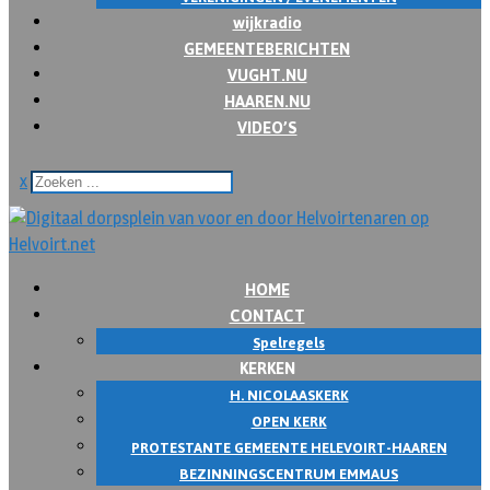
wijkradio
GEMEENTEBERICHTEN
VUGHT.NU
HAAREN.NU
VIDEO’S
x
HOME
CONTACT
Spelregels
KERKEN
H. NICOLAASKERK
OPEN KERK
PROTESTANTE GEMEENTE HELEVOIRT-HAAREN
BEZINNINGSCENTRUM EMMAUS