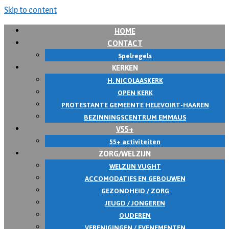
Skip to content
HOME
CONTACT
Spelregels
KERKEN
H. NICOLAASKERK
OPEN KERK
PROTESTANTE GEMEENTE HELEVOIRT-HAAREN
BEZINNINGSCENTRUM EMMAUS
V55+
55+ activiteiten
ZORG/WELZIJN
WELZIJN VUGHT
ACCOMODATIES EN GEBOUWEN
GEZONDHEID / ZORG
JEUGD / JONGEREN
OUDEREN
VERENIGINGEN / EVENEMENTEN