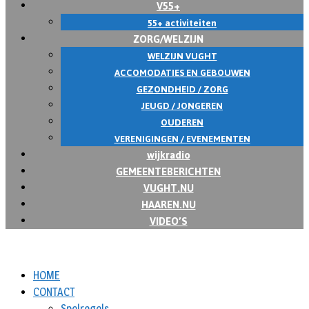
V55+
55+ activiteiten
ZORG/WELZIJN
WELZIJN VUGHT
ACCOMODATIES EN GEBOUWEN
GEZONDHEID / ZORG
JEUGD / JONGEREN
OUDEREN
VERENIGINGEN / EVENEMENTEN
wijkradio
GEMEENTEBERICHTEN
VUGHT.NU
HAAREN.NU
VIDEO’S
HOME
CONTACT
Spelregels