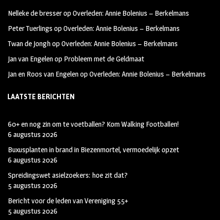
oo
ra
er
Nelleke de bresser
op
Overleden: Annie Bolenius – Berkelmans
k
m
Peter Tuerlings
op
Overleden: Annie Bolenius – Berkelmans
Twan de Jongh
op
Overleden: Annie Bolenius – Berkelmans
Jan van Engelen
op
Probleem met de Geldmaat
Jan en Roos van Engelen
op
Overleden: Annie Bolenius – Berkelmans
LAATSTE BERICHTEN
60+ en nog zin om te voetballen? Kom Walking Footballen!
6 augustus 2026
Buxusplanten in brand in Biezenmortel, vermoedelijk opzet
6 augustus 2026
Spreidingswet asielzoekers: hoe zit dat?
5 augustus 2026
Bericht voor de leden van Vereniging 55+
5 augustus 2026