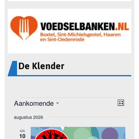
De Klender