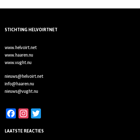
STICHTING HELVOIRTNET
www.helvoirt.net
www.haaren.nu
www.vught.nu
nieuws@helvoirt.net
info@haaren.nu
nieuws@vught.nu
Fa
In
T
ce
st
wi
LAATSTE REACTIES
b
ag
tt