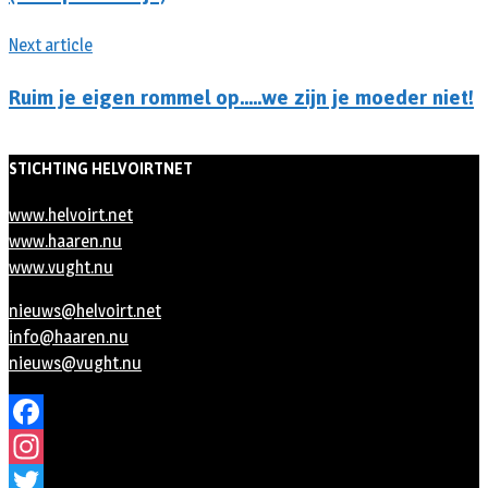
Next article
Ruim je eigen rommel op…..we zijn je moeder niet!
STICHTING HELVOIRTNET
www.helvoirt.net
www.haaren.nu
www.vught.nu
nieuws@helvoirt.net
info@haaren.nu
nieuws@vught.nu
Facebook
Instagram