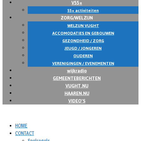
V55+
55+ activiteiten
ZORG/WELZIJN
WELZIJN VUGHT
ACCOMODATIES EN GEBOUWEN
GEZONDHEID / ZORG
JEUGD / JONGEREN
OUDEREN
VERENIGINGEN / EVENEMENTEN
wijkradio
GEMEENTEBERICHTEN
VUGHT.NU
HAAREN.NU
VIDEO’S
HOME
CONTACT
Spelregels