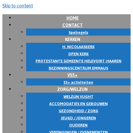
Skip to content
HOME
CONTACT
Spelregels
KERKEN
H. NICOLAASKERK
OPEN KERK
PROTESTANTE GEMEENTE HELEVOIRT-HAAREN
BEZINNINGSCENTRUM EMMAUS
V55+
55+ activiteiten
ZORG/WELZIJN
WELZIJN VUGHT
ACCOMODATIES EN GEBOUWEN
GEZONDHEID / ZORG
JEUGD / JONGEREN
OUDEREN
VERENIGINGEN / EVENEMENTEN