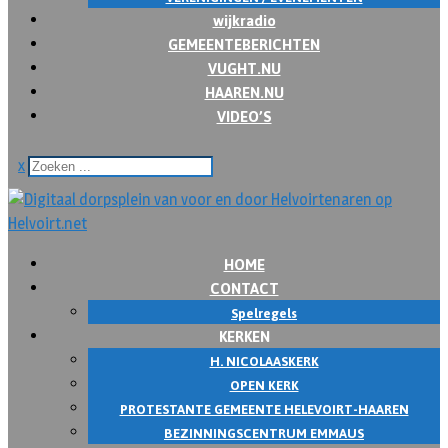
wijkradio
GEMEENTEBERICHTEN
VUGHT.NU
HAAREN.NU
VIDEO’S
x
HOME
CONTACT
Spelregels
KERKEN
H. NICOLAASKERK
OPEN KERK
PROTESTANTE GEMEENTE HELEVOIRT-HAAREN
BEZINNINGSCENTRUM EMMAUS