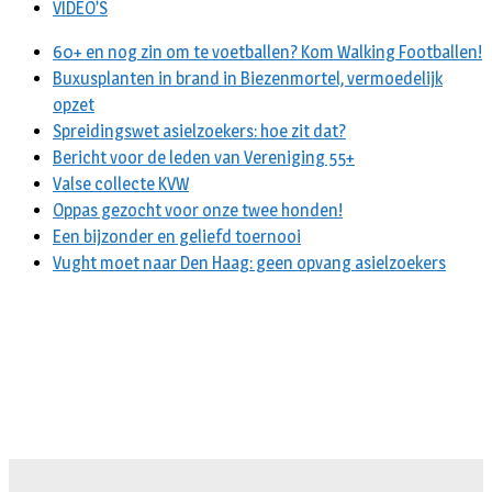
VIDEO’S
60+ en nog zin om te voetballen? Kom Walking Footballen!
Buxusplanten in brand in Biezenmortel, vermoedelijk
opzet
Spreidingswet asielzoekers: hoe zit dat?
Bericht voor de leden van Vereniging 55+
Valse collecte KVW
Oppas gezocht voor onze twee honden!
Een bijzonder en geliefd toernooi
Vught moet naar Den Haag: geen opvang asielzoekers