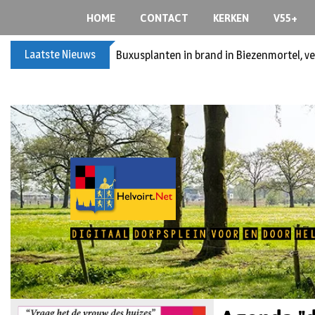
HOME
CONTACT
KERKEN
V55+
Laatste Nieuws
Spreidingswet asielzoekers: hoe zit dat?