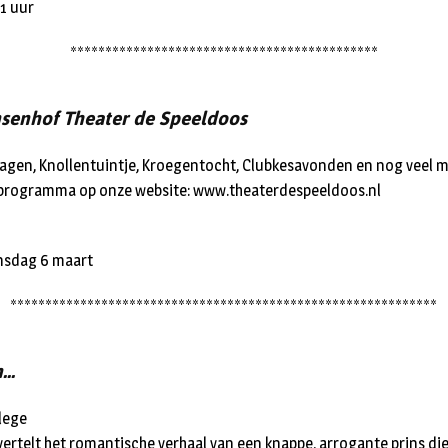
11 uur
********************************************
nsenhof Theater de Speeldoos
agen, Knollentuintje, Kroegentocht, Clubkesavonden en nog veel me
sprogramma op onze website: www.theaterdespeeldoos.nl
nsdag 6 maart
*************************************************************
n…
llege
vertelt het romantische verhaal van een knappe, arrogante prins die 