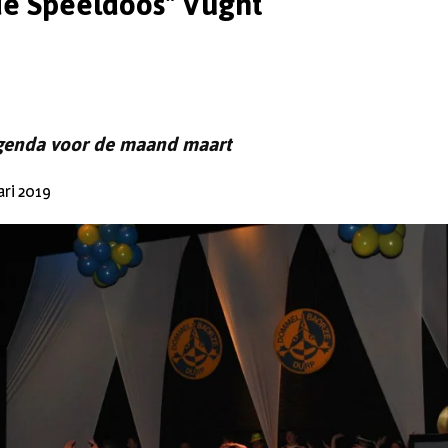
e Speeldoos" Vught
genda voor de maand maart
ari 2019