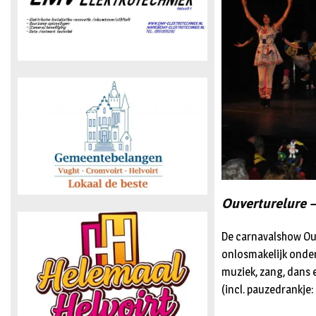
Ouverturelure 
De carnavalshow Ouv
onlosmakelijk onder
muziek, zang, dans e
(incl. pauzedrankje: b