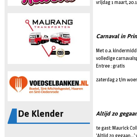
vrijdag 1 maart, 20.
Carnaval in Pri
Met o.a. kindermidd
volledige carnaval
Entree : gratis
zaterdag 2 t/m woe
De Klender
Altijd zo gegaa
te gast: Maurick Co
‘Altijd zo gegaan…’ 