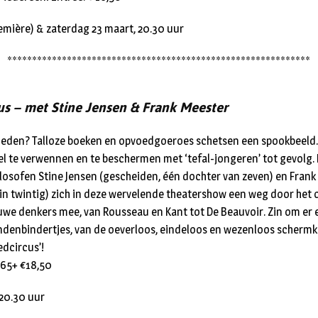
remière) & zaterdag 23 maart, 20.30 uur
*************************************************************
s – met Stine Jensen & Frank Meester
voeden? Talloze boeken en opvoedgoeroes schetsen een spookbeeld.
el te verwennen en te beschermen met ‘tefal-jongeren’ tot gevolg
ilosofen Stine Jensen (gescheiden, één dochter van zeven) en Fran
n twintig) zich in deze wervelende theatershow een weg door het 
e denkers mee, van Rousseau en Kant tot De Beauvoir. Zin om er e
ndenbindertjes, van de oeverloos, eindeloos en wezenloos schermk
dcircus’!
-65+ €18,50
20.30 uur