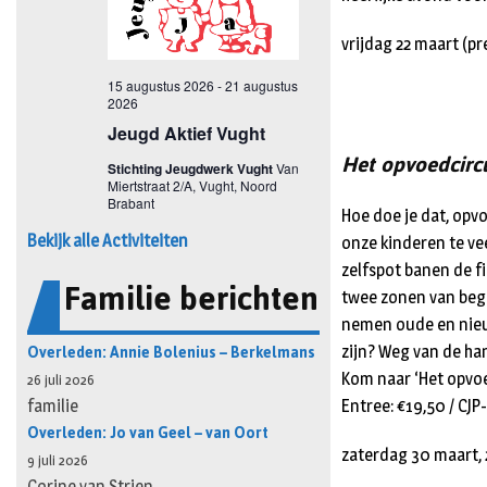
vrijdag 22 maart (p
Het opvoedcircu
Hoe doe je dat, op
Bekijk alle Activiteiten
onze kinderen te ve
zelfspot banen de f
Familie berichten
twee zonen van begi
nemen oude en nieuw
Overleden: Annie Bolenius – Berkelmans
zijn? Weg van de ha
Kom naar ‘Het opvoe
26 juli 2026
Entree: €19,50 / CJP
familie
Overleden: Jo van Geel – van Oort
zaterdag 30 maart, 
9 juli 2026
Corine van Strien