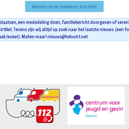
Website van de Speeldoos: KLIK HIER
 plaatsen, een mededeling doen, familiebericht doorgeven of veren
oirtNet. Tevens zijn wij altijd op zoek naar het laatste nieuws. (een f
aak leuker). Mailen maar!
nieuws@helvoirt.net