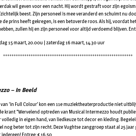
rdak wil geven voor een nacht. Hij wordt gestraft voor zijn egoï
zichtelijk beest. Zijn personeel is mee veranderd en schuimt nu doo
e de prins heeft gekregen, is een betoverde roos. Als hij, voordat het 
hebben, zullen hij en zijn personeel voor altijd verdoemd blijven. Ent
dag 15 maart, 20.00u | zaterdag 16 maart, 14.30 uur
*************************************************************
zzo – In Beeld
van ‘in Full Colour’ kon een 11e muziektheaterproductie niet uitbli
de krant “Wervelend optreden van Musical Intermezzo houdt publiek
 volledig in eigen hand, van liedkeuze tot decor en kleding. Begelei
l nog beter tot zijn recht. Deze Vughtse zanggroep staat al 25 jaar
 iedereen! Entree: € 16,50