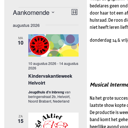
bedelares geen onde
door haar tot een af
huisraad. De roos di
niet heeft leren lief
donderdag 14 & vrij
Musical Interme
Na het grote succes 
laatste show kopte 
De productie is weer
band komt het gehee
heerlijke avond voor