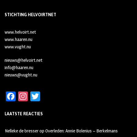
STICHTING HELVOIRTNET
www.helvoirt.net
www.haaren.nu
www.vught.nu
nieuws@helvoirt.net
info@haaren.nu
nieuws@vught.nu
Fa
In
T
ce
st
wi
LAATSTE REACTIES
b
ag
tt
oo
ra
er
Nelleke de bresser
op
Overleden: Annie Bolenius – Berkelmans
k
m