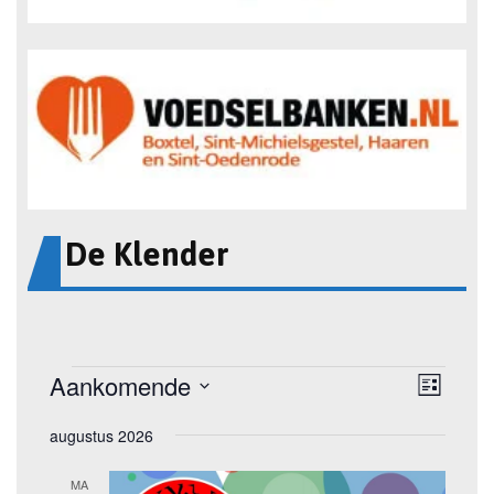
De Klender