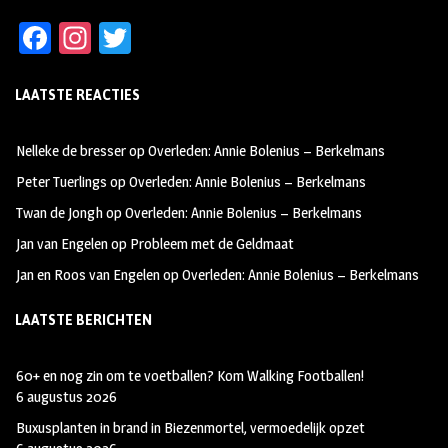
Fa
In
T
ce
st
wi
LAATSTE REACTIES
b
ag
tt
oo
ra
er
Nelleke de bresser
op
Overleden: Annie Bolenius – Berkelmans
k
m
Peter Tuerlings
op
Overleden: Annie Bolenius – Berkelmans
Twan de Jongh
op
Overleden: Annie Bolenius – Berkelmans
Jan van Engelen
op
Probleem met de Geldmaat
Jan en Roos van Engelen
op
Overleden: Annie Bolenius – Berkelmans
LAATSTE BERICHTEN
60+ en nog zin om te voetballen? Kom Walking Footballen!
6 augustus 2026
Buxusplanten in brand in Biezenmortel, vermoedelijk opzet