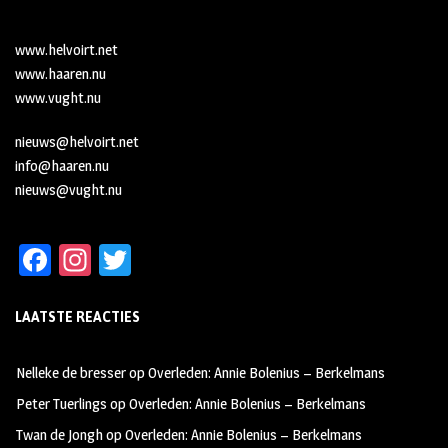
www.helvoirt.net
www.haaren.nu
www.vught.nu
nieuws@helvoirt.net
info@haaren.nu
nieuws@vught.nu
Fa
In
T
ce
st
wi
LAATSTE REACTIES
b
ag
tt
oo
ra
er
Nelleke de bresser
op
Overleden: Annie Bolenius – Berkelmans
k
m
Peter Tuerlings
op
Overleden: Annie Bolenius – Berkelmans
Twan de Jongh
op
Overleden: Annie Bolenius – Berkelmans