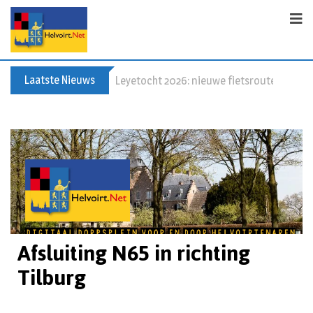
Laatste Nieuws
60+ en nog zin om te voetballen? Kom Wal
Afsluiting N65 in richting
Tilburg