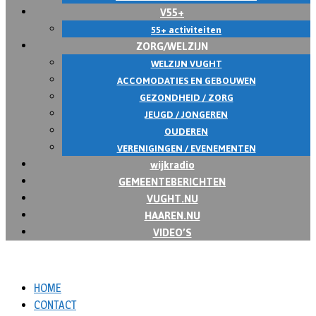
V55+
55+ activiteiten
ZORG/WELZIJN
WELZIJN VUGHT
ACCOMODATIES EN GEBOUWEN
GEZONDHEID / ZORG
JEUGD / JONGEREN
OUDEREN
VERENIGINGEN / EVENEMENTEN
wijkradio
GEMEENTEBERICHTEN
VUGHT.NU
HAAREN.NU
VIDEO’S
HOME
CONTACT