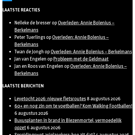
Twitter
LAATSTE REACTIES
Nelleke de bresser
op
Overleden: Annie Bolenius –
Berkelmans
Peter Tuerlings
op
Overleden: Annie Bolenius –
Berkelmans
Twan de Jongh
op
Overleden: Annie Bolenius – Berkelmans
Jan van Engelen
op
Probleem met de Geldmaat
Jan en Roos van Engelen
op
Overleden: Annie Bolenius –
Berkelmans
LAATSTE BERICHTEN
Leyetocht 2026: nieuwe fietsroutes
8 augustus 2026
60+ en nog zin om te voetballen? Kom Walking Footballen!
6 augustus 2026
Buxusplanten in brand in Biezenmortel, vermoedelijk
opzet
6 augustus 2026
Spreidingswet asielzoekers: hoe zit dat?
5 augustus 2026