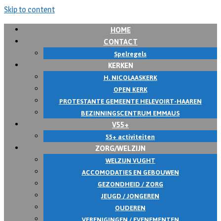
Skip to content
HOME
CONTACT
Spelregels
KERKEN
H. NICOLAASKERK
OPEN KERK
PROTESTANTE GEMEENTE HELEVOIRT-HAAREN
BEZINNINGSCENTRUM EMMAUS
V55+
55+ activiteiten
ZORG/WELZIJN
WELZIJN VUGHT
ACCOMODATIES EN GEBOUWEN
GEZONDHEID / ZORG
JEUGD / JONGEREN
OUDEREN
VERENIGINGEN / EVENEMENTEN