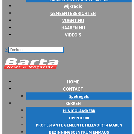
wijkradio
GEMEENTEBERICHTEN
VUGHT.NU
HAAREN.NU
VIDEO’S
x
HOME
CONTACT
Spelregels
KERKEN
H. NICOLAASKERK
OPEN KERK
PROTESTANTE GEMEENTE HELEVOIRT-HAAREN
BEZINNINGSCENTRUM EMMAUS