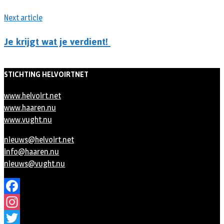
Next article
Je krijgt wat je verdient!
STICHTING HELVOIRTNET
www.helvoirt.net
www.haaren.nu
www.vught.nu
nieuws@helvoirt.net
info@haaren.nu
nieuws@vught.nu
Facebook
Instagram