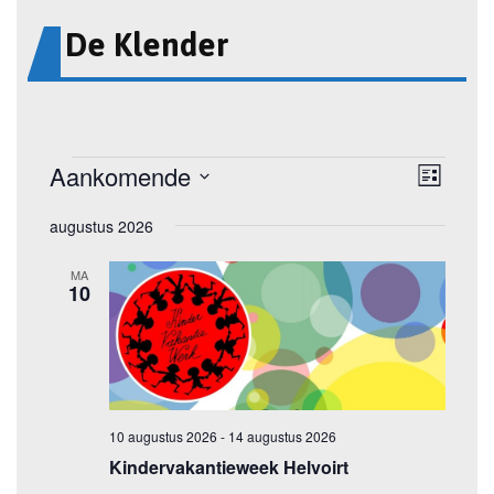
De Klender