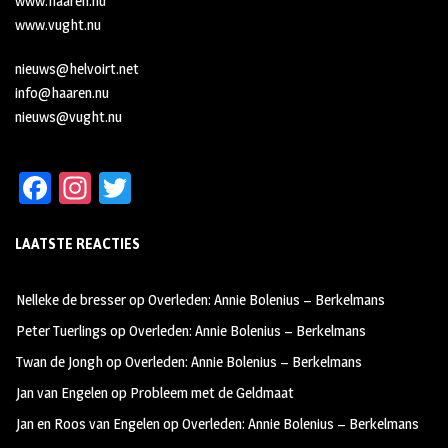
www.haaren.nu
www.vught.nu
nieuws@helvoirt.net
info@haaren.nu
nieuws@vught.nu
Fa
In
T
ce
st
wi
LAATSTE REACTIES
b
ag
tt
oo
ra
er
Nelleke de bresser
op
Overleden: Annie Bolenius – Berkelmans
k
m
Peter Tuerlings
op
Overleden: Annie Bolenius – Berkelmans
Twan de Jongh
op
Overleden: Annie Bolenius – Berkelmans
Jan van Engelen
op
Probleem met de Geldmaat
Jan en Roos van Engelen
op
Overleden: Annie Bolenius – Berkelmans