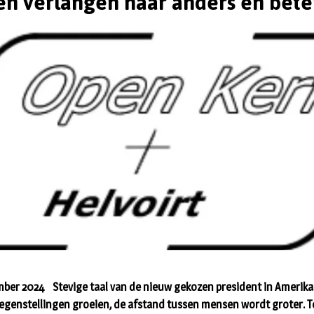
en verlangen naar anders en bete
ber 2024 Stevige taal van de nieuw gekozen president in Amerika. 
 Tegenstellingen groeien, de afstand tussen mensen wordt groter. Te