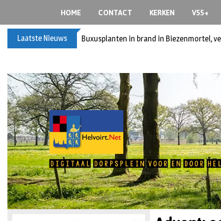
HOME
CONTACT
KERKEN
V55+
Laatste Nieuws
Buxusplanten in brand in Biezenmortel, v