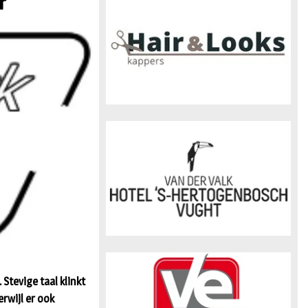
r
n
Stevige taal klinkt
rwijl er ook