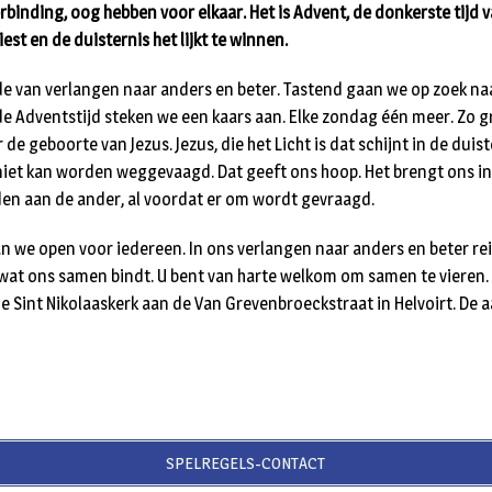
rbinding, oog hebben voor elkaar. Het is Advent, de donkerste tijd v
liest en de duisternis het lijkt te winnen.
de van verlangen naar anders en beter. Tastend gaan we op zoek naa
 de Adventstijd steken we een kaars aan. Elke zondag één meer. Zo 
 de geboorte van Jezus. Jezus, die het Licht is dat schijnt in de duist
niet kan worden weggevaagd. Dat geeft ons hoop. Het brengt ons i
eden aan de ander, al voordat er om wordt gevraagd.
an we open voor iedereen. In ons verlangen naar anders en beter rei
wat ons samen bindt. U bent van harte welkom om samen te vieren.
 Sint Nikolaaskerk aan de Van Grevenbroeckstraat in Helvoirt. De a
SPELREGELS-CONTACT