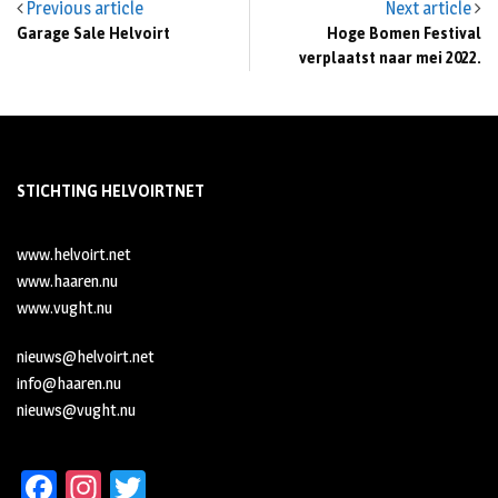
Previous article
Next article
Garage Sale Helvoirt
Hoge Bomen Festival
verplaatst naar mei 2022.
STICHTING HELVOIRTNET
www.helvoirt.net
www.haaren.nu
www.vught.nu
nieuws@helvoirt.net
info@haaren.nu
nieuws@vught.nu
Fa
In
T