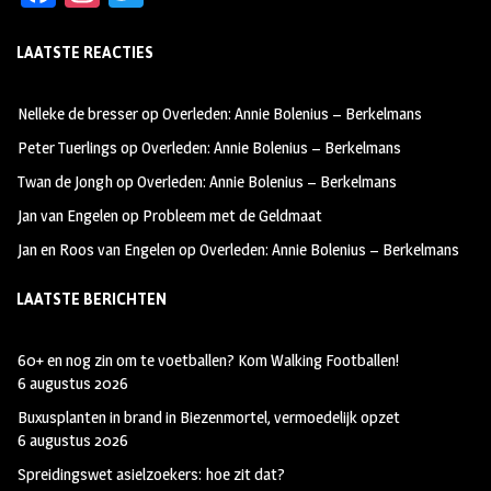
ce
st
wi
LAATSTE REACTIES
b
ag
tt
oo
ra
er
Nelleke de bresser
op
Overleden: Annie Bolenius – Berkelmans
k
m
Peter Tuerlings
op
Overleden: Annie Bolenius – Berkelmans
Twan de Jongh
op
Overleden: Annie Bolenius – Berkelmans
Jan van Engelen
op
Probleem met de Geldmaat
Jan en Roos van Engelen
op
Overleden: Annie Bolenius – Berkelmans
LAATSTE BERICHTEN
60+ en nog zin om te voetballen? Kom Walking Footballen!
6 augustus 2026
Buxusplanten in brand in Biezenmortel, vermoedelijk opzet
6 augustus 2026
Spreidingswet asielzoekers: hoe zit dat?