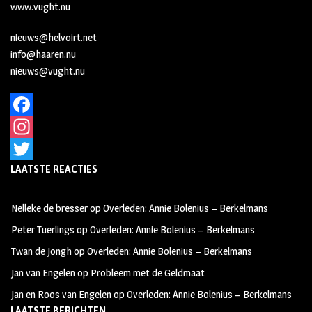
www.vught.nu
nieuws@helvoirt.net
info@haaren.nu
nieuws@vught.nu
F
a
I
LAATSTE REACTIES
c
n
T
e
s
w
Nelleke de bresser
op
Overleden: Annie Bolenius – Berkelmans
b
t
i
Peter Tuerlings
op
Overleden: Annie Bolenius – Berkelmans
o
a
t
Twan de Jongh
op
Overleden: Annie Bolenius – Berkelmans
o
g
t
Jan van Engelen
op
Probleem met de Geldmaat
k
r
e
Jan en Roos van Engelen
op
Overleden: Annie Bolenius – Berkelmans
a
r
LAATSTE BERICHTEN