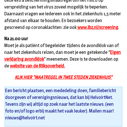
deze extra beschermingsmaatregel om het risico op
verspreiding van het virus zoveel mogelijk te beperken.
Daarnaast vragen we iedereen ook in het ziekenhuis 1,5 meter
afstand van elkaar te houden. En bezoekers worden
gescreend op coronaklachten: zie ook
www.jbz.nl/screening
.
Na 21.00 uur
Moet je als patiënt of begeleider tijdens de avondklok van of
naar het ziekenhuis reizen, dan moet je een getekende “
Eigen
verklaring avondklok
“ meenemen. Deze is te downloaden op
de
website van de Rijksoverheid.
KLIK HIER “MAATREGEL IN TWEE STEDEN ZIEKENHUIS”
Een bericht plaatsen, een mededeling doen, familiebericht
doorgeven of verenigingsnieuws, dat kan bij HelvoirtNet.
Tevens zijn wij altijd op zoek naar het laatste nieuws. (een
foto en/of logo erbij maakt het vaak leuker). Mailen maar!
nieuws@helvoirt.net