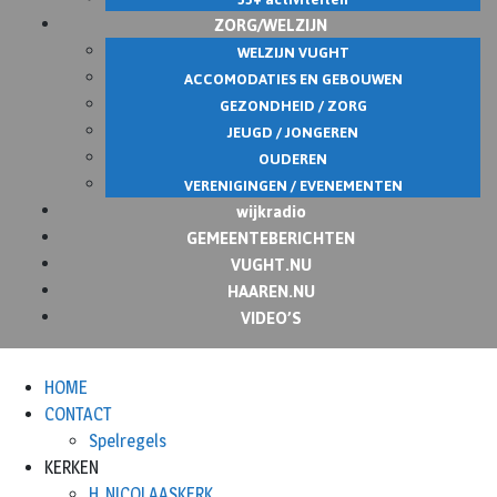
ZORG/WELZIJN
WELZIJN VUGHT
ACCOMODATIES EN GEBOUWEN
GEZONDHEID / ZORG
JEUGD / JONGEREN
OUDEREN
VERENIGINGEN / EVENEMENTEN
wijkradio
GEMEENTEBERICHTEN
VUGHT.NU
HAAREN.NU
VIDEO’S
HOME
CONTACT
Spelregels
KERKEN
H. NICOLAASKERK