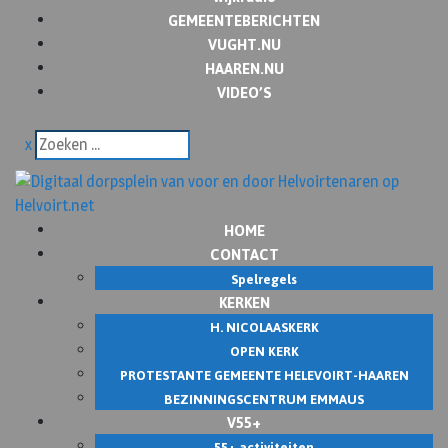
GEMEENTEBERICHTEN
VUGHT.NU
HAAREN.NU
VIDEO’S
x
HOME
CONTACT
Spelregels
KERKEN
H. NICOLAASKERK
OPEN KERK
PROTESTANTE GEMEENTE HELEVOIRT-HAAREN
BEZINNINGSCENTRUM EMMAUS
V55+
55+ activiteiten