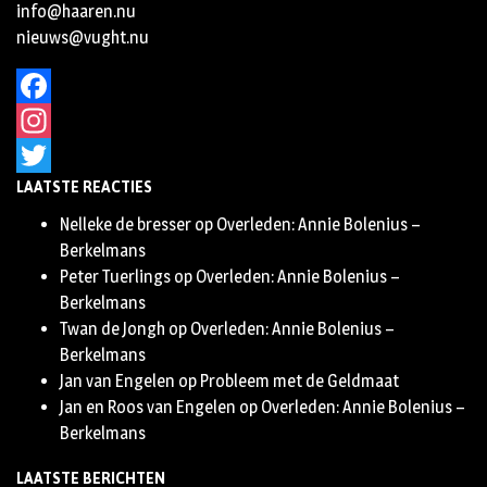
info@haaren.nu
nieuws@vught.nu
Facebook
Instagram
LAATSTE REACTIES
Twitter
Nelleke de bresser
op
Overleden: Annie Bolenius –
Berkelmans
Peter Tuerlings
op
Overleden: Annie Bolenius –
Berkelmans
Twan de Jongh
op
Overleden: Annie Bolenius –
Berkelmans
Jan van Engelen
op
Probleem met de Geldmaat
Jan en Roos van Engelen
op
Overleden: Annie Bolenius –
Berkelmans
LAATSTE BERICHTEN