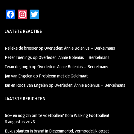
Fa
In
T
ce
st
wi
LAATSTE REACTIES
b
ag
tt
oo
ra
er
Nelleke de bresser
op
Overleden: Annie Bolenius – Berkelmans
k
m
Peter Tuerlings
op
Overleden: Annie Bolenius – Berkelmans
Twan de Jongh
op
Overleden: Annie Bolenius – Berkelmans
Jan van Engelen
op
Probleem met de Geldmaat
Jan en Roos van Engelen
op
Overleden: Annie Bolenius – Berkelmans
LAATSTE BERICHTEN
60+ en nog zin om te voetballen? Kom Walking Footballen!
6 augustus 2026
Buxusplanten in brand in Biezenmortel, vermoedelijk opzet