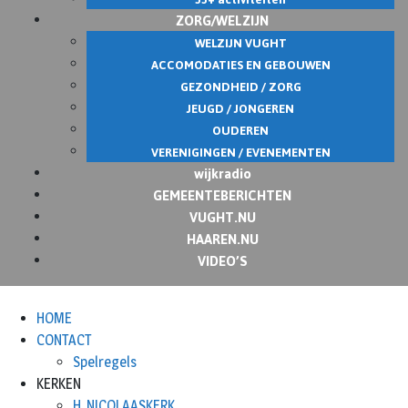
ZORG/WELZIJN
WELZIJN VUGHT
ACCOMODATIES EN GEBOUWEN
GEZONDHEID / ZORG
JEUGD / JONGEREN
OUDEREN
VERENIGINGEN / EVENEMENTEN
wijkradio
GEMEENTEBERICHTEN
VUGHT.NU
HAAREN.NU
VIDEO’S
HOME
CONTACT
Spelregels
KERKEN
H. NICOLAASKERK