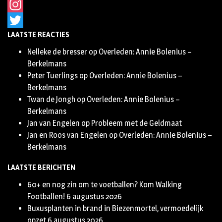
Facebook
Instagram
LAATSTE REACTIES
Twitter
Nelleke de bresser
op
Overleden: Annie Bolenius –
Berkelmans
Peter Tuerlings
op
Overleden: Annie Bolenius –
Berkelmans
Twan de Jongh
op
Overleden: Annie Bolenius –
Berkelmans
Jan van Engelen
op
Probleem met de Geldmaat
Jan en Roos van Engelen
op
Overleden: Annie Bolenius –
Berkelmans
LAATSTE BERICHTEN
60+ en nog zin om te voetballen? Kom Walking
Footballen!
6 augustus 2026
Buxusplanten in brand in Biezenmortel, vermoedelijk
opzet
6 augustus 2026