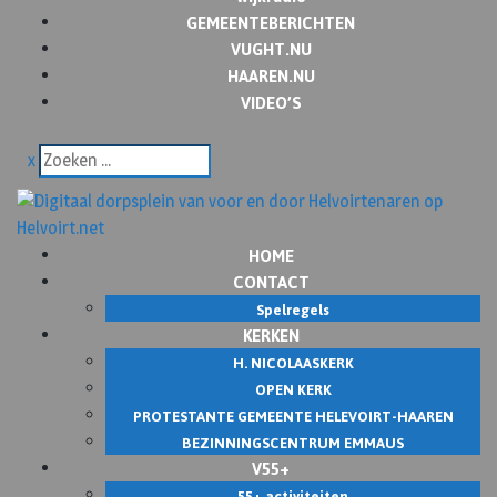
GEMEENTEBERICHTEN
VUGHT.NU
HAAREN.NU
VIDEO’S
x
HOME
CONTACT
Spelregels
KERKEN
H. NICOLAASKERK
OPEN KERK
PROTESTANTE GEMEENTE HELEVOIRT-HAAREN
BEZINNINGSCENTRUM EMMAUS
V55+
55+ activiteiten