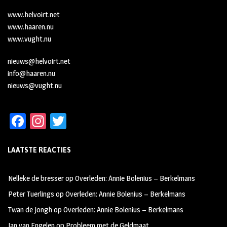
www.helvoirt.net
www.haaren.nu
www.vught.nu
nieuws@helvoirt.net
info@haaren.nu
nieuws@vught.nu
Fa
In
T
ce
st
wi
LAATSTE REACTIES
b
ag
tt
oo
ra
er
Nelleke de bresser
op
Overleden: Annie Bolenius – Berkelmans
k
m
Peter Tuerlings
op
Overleden: Annie Bolenius – Berkelmans
Twan de Jongh
op
Overleden: Annie Bolenius – Berkelmans
Jan van Engelen
op
Probleem met de Geldmaat