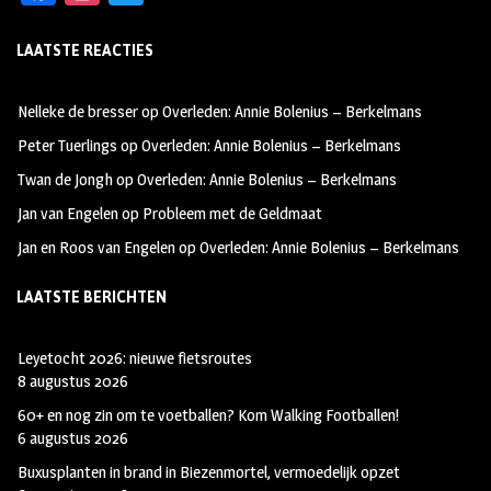
ce
st
wi
LAATSTE REACTIES
b
ag
tt
oo
ra
er
Nelleke de bresser
op
Overleden: Annie Bolenius – Berkelmans
k
m
Peter Tuerlings
op
Overleden: Annie Bolenius – Berkelmans
Twan de Jongh
op
Overleden: Annie Bolenius – Berkelmans
Jan van Engelen
op
Probleem met de Geldmaat
Jan en Roos van Engelen
op
Overleden: Annie Bolenius – Berkelmans
LAATSTE BERICHTEN
Leyetocht 2026: nieuwe fietsroutes
8 augustus 2026
60+ en nog zin om te voetballen? Kom Walking Footballen!
6 augustus 2026
Buxusplanten in brand in Biezenmortel, vermoedelijk opzet