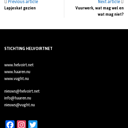
Previous article
Next article
Lapjeskat gezien
Vuurwerk, wat mag wel en
wat mag niet?
STICHTING HELVOIRTNET
www.helvoirt.net
www.haaren.nu
www.vught.nu
nieuws@helvoirt.net
info@haaren.nu
nieuws@vught.nu
Fa
In
T