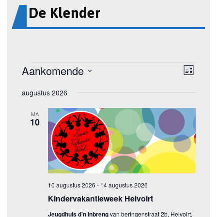
De Klender