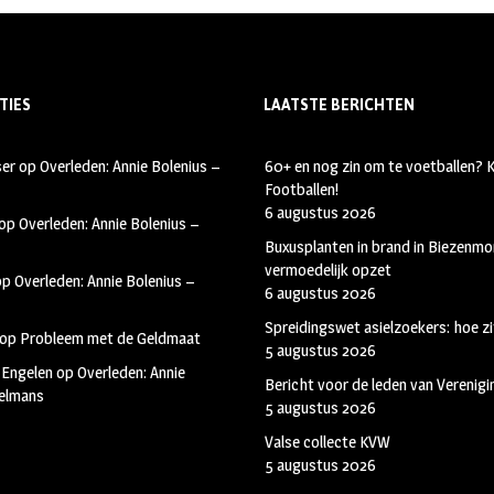
TIES
LAATSTE BERICHTEN
ser
op
Overleden: Annie Bolenius –
60+ en nog zin om te voetballen?
Footballen!
6 augustus 2026
op
Overleden: Annie Bolenius –
Buxusplanten in brand in Biezenmor
vermoedelijk opzet
op
Overleden: Annie Bolenius –
6 augustus 2026
Spreidingswet asielzoekers: hoe zi
op
Probleem met de Geldmaat
5 augustus 2026
 Engelen
op
Overleden: Annie
Bericht voor de leden van Verenig
kelmans
5 augustus 2026
Valse collecte KVW
5 augustus 2026