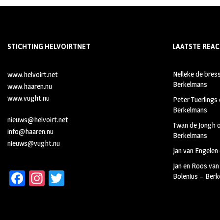
STICHTING HELVOIRTNET
LAATSTE REAC
Nelleke de bres
www.helvoirt.net
Berkelmans
www.haaren.nu
www.vught.nu
Peter Tuerlings
Berkelmans
nieuws@helvoirt.net
Twan de Jongh
info@haaren.nu
Berkelmans
nieuws@vught.nu
Jan van Engelen
Jan en Roos van
Fa
In
T
Bolenius – Ber
ce
st
wi
b
ag
tt