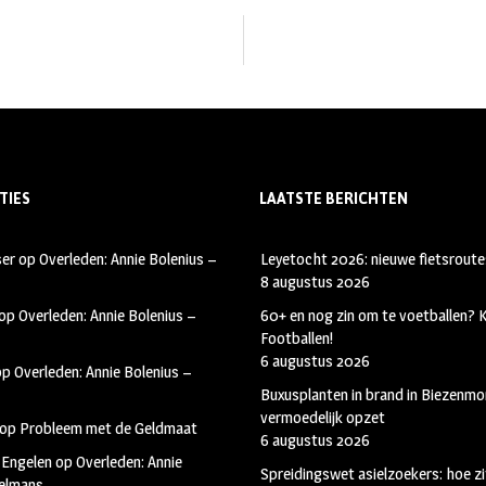
TIES
LAATSTE BERICHTEN
ser
op
Overleden: Annie Bolenius –
Leyetocht 2026: nieuwe fietsroute
8 augustus 2026
op
Overleden: Annie Bolenius –
60+ en nog zin om te voetballen?
Footballen!
6 augustus 2026
op
Overleden: Annie Bolenius –
Buxusplanten in brand in Biezenmor
vermoedelijk opzet
op
Probleem met de Geldmaat
6 augustus 2026
 Engelen
op
Overleden: Annie
Spreidingswet asielzoekers: hoe zi
kelmans