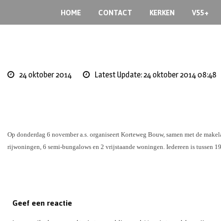
Skip
HOME
CONTACT
KERKEN
V55+
to
content
24 oktober 2014
Latest Update: 24 oktober 2014 08:48
Op donderdag 6 november a.s. organiseert Korteweg Bouw, samen met de makelaa
rijwoningen, 6 semi-bungalows en 2 vrijstaande woningen. Iedereen is tussen 
Geef een reactie