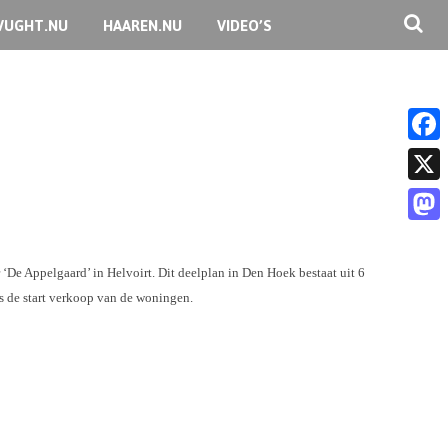
VUGHT.NU
HAAREN.NU
VIDEO’S
F
a
X
c
M
e
a
e Appelgaard’ in Helvoirt. Dit deelplan in Den Hoek bestaat uit 6
b
s de start verkoop van de woningen.
s
o
t
o
o
k
d
o