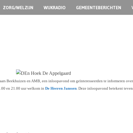
ZORG/WELZIJN
WIJKRADIO
GEMEENTEBERICHTEN
rs Beekhuizen en AMB, een inloopavond om geïnteresseerden te informeren over ‘D
19.00 en 21.00 uur welkom in
De Heeren Janssen
. Deze inloopavond betekent teven