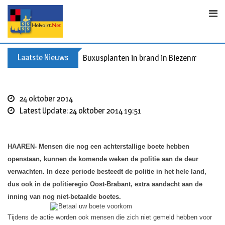
S
k
i
p
t
Laatste Nieuws
Buxusplanten in brand in Biezenmortel, v
o
c
o
24 oktober 2014
n
Latest Update: 24 oktober 2014 19:51
t
e
n
HAAREN- Mensen die nog een achterstallige boete hebben
t
openstaan, kunnen de komende weken de politie aan de deur
verwachten. In deze periode besteedt de politie in het hele land,
dus ook in de politieregio Oost-Brabant, extra aandacht aan de
inning van nog niet-betaalde boetes.
Tijdens de actie worden ook mensen die zich niet gemeld hebben voor