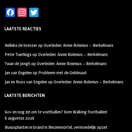
Fa
In
T
ce
st
wi
LAATSTE REACTIES
b
ag
tt
oo
ra
er
Nelleke de bresser
op
Overleden: Annie Bolenius – Berkelmans
k
m
Peter Tuerlings
op
Overleden: Annie Bolenius – Berkelmans
Twan de Jongh
op
Overleden: Annie Bolenius – Berkelmans
Jan van Engelen
op
Probleem met de Geldmaat
Jan en Roos van Engelen
op
Overleden: Annie Bolenius – Berkelmans
LAATSTE BERICHTEN
60+ en nog zin om te voetballen? Kom Walking Footballen!
6 augustus 2026
Buxusplanten in brand in Biezenmortel, vermoedelijk opzet