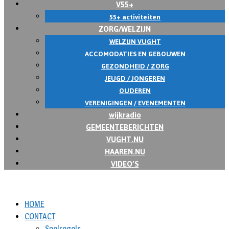
V55+
55+ activiteiten
ZORG/WELZIJN
WELZIJN VUGHT
ACCOMODATIES EN GEBOUWEN
GEZONDHEID / ZORG
JEUGD / JONGEREN
OUDEREN
VERENIGINGEN / EVENEMENTEN
wijkradio
GEMEENTEBERICHTEN
VUGHT.NU
HAAREN.NU
VIDEO’S
HOME
CONTACT
Spelregels