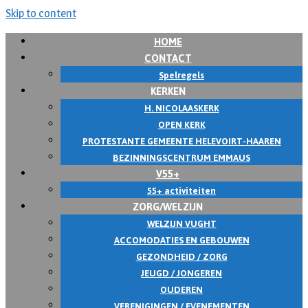
Skip to content
HOME
CONTACT
Spelregels
KERKEN
H. NICOLAASKERK
OPEN KERK
PROTESTANTE GEMEENTE HELEVOIRT-HAAREN
BEZINNINGSCENTRUM EMMAUS
V55+
55+ activiteiten
ZORG/WELZIJN
WELZIJN VUGHT
ACCOMODATIES EN GEBOUWEN
GEZONDHEID / ZORG
JEUGD / JONGEREN
OUDEREN
VERENIGINGEN / EVENEMENTEN