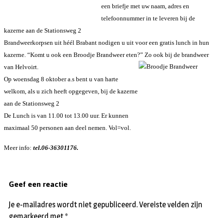
een briefje met uw naam, adres en
telefoonnummer in te leveren bij de
kazerne aan de Stationsweg 2
Brandweerkorpsen uit héél Brabant nodigen u uit voor een gratis lunch in hun
kazerne. “Komt u ook een Broodje Brandweer eten?”
Zo ook bij de brandweer
van Helvoirt.
Op woensdag 8 oktober a.s bent u van harte
welkom, als u zich heeft opgegeven, bij de kazerne
aan de Stationsweg 2
De Lunch is van 11.00 tot 13.00 uur. Er kunnen
maximaal 50 personen aan deel nemen. Vol=vol.
Meer info:
tel.06-36301176.
Geef een reactie
Je e-mailadres wordt niet gepubliceerd.
Vereiste velden zijn
gemarkeerd met
*