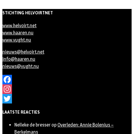
STICHTING HELVOIRTNET
www.helvoirt.net
www.haaren.nu
www.vught.nu
nieuws@helvoirt.net
info@haaren.nu
nieuws@vught.nu
Facebook
Instagram
Twitter
LAATSTE REACTIES
Nelleke de bresser
op
Overleden: Annie Bolenius –
Berkelmans