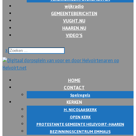
wijkradio
GEMEENTEBERICHTEN
VUGHT.NU
HAAREN.NU
VIDEO’S
x
HOME
CONTACT
Spelregels
KERKEN
H. NICOLAASKERK
OPEN KERK
PROTESTANTE GEMEENTE HELEVOIRT-HAAREN
BEZINNINGSCENTRUM EMMAUS