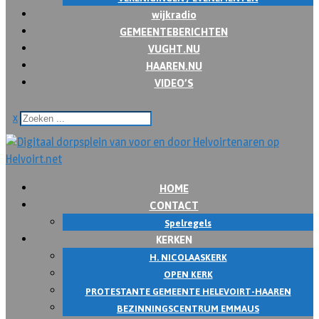
wijkradio
GEMEENTEBERICHTEN
VUGHT.NU
HAAREN.NU
VIDEO’S
x
HOME
CONTACT
Spelregels
KERKEN
H. NICOLAASKERK
OPEN KERK
PROTESTANTE GEMEENTE HELEVOIRT-HAAREN
BEZINNINGSCENTRUM EMMAUS