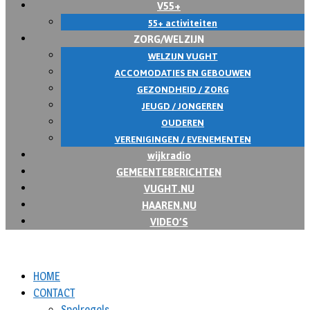
V55+
55+ activiteiten
ZORG/WELZIJN
WELZIJN VUGHT
ACCOMODATIES EN GEBOUWEN
GEZONDHEID / ZORG
JEUGD / JONGEREN
OUDEREN
VERENIGINGEN / EVENEMENTEN
wijkradio
GEMEENTEBERICHTEN
VUGHT.NU
HAAREN.NU
VIDEO’S
HOME
CONTACT
Spelregels