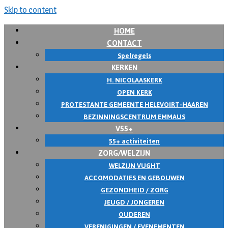
Skip to content
HOME
CONTACT
Spelregels
KERKEN
H. NICOLAASKERK
OPEN KERK
PROTESTANTE GEMEENTE HELEVOIRT-HAAREN
BEZINNINGSCENTRUM EMMAUS
V55+
55+ activiteiten
ZORG/WELZIJN
WELZIJN VUGHT
ACCOMODATIES EN GEBOUWEN
GEZONDHEID / ZORG
JEUGD / JONGEREN
OUDEREN
VERENIGINGEN / EVENEMENTEN