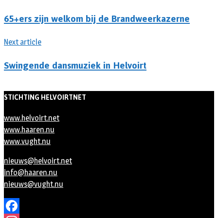
65+ers zijn welkom bij de Brandweerkazerne
Next article
Swingende dansmuziek in Helvoirt
STICHTING HELVOIRTNET
www.helvoirt.net
www.haaren.nu
www.vught.nu
nieuws@helvoirt.net
info@haaren.nu
nieuws@vught.nu