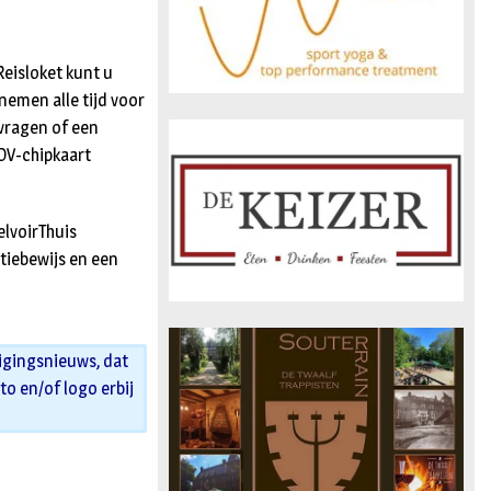
Reisloket kunt u
emen alle tijd voor
vragen of een
 OV-chipkaart
elvoirThuis
tiebewijs en een
igingsnieuws, dat
oto en/of logo erbij