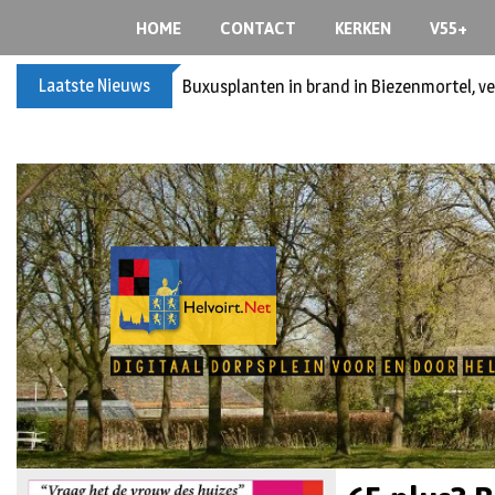
HOME
CONTACT
KERKEN
V55+
Laatste Nieuws
Spreidingswet asielzoekers: hoe zit dat?