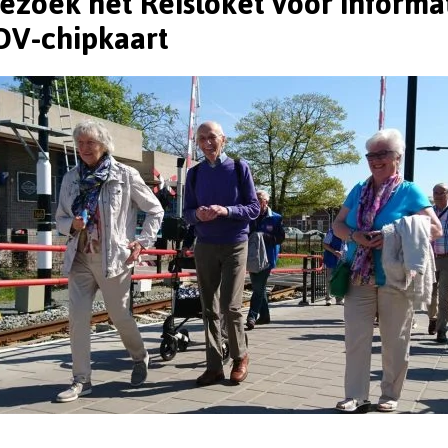
Bezoek het Reisloket voor informat
 OV-chipkaart