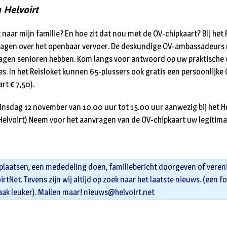
 Helvoirt
 naar mijn familie? En hoe zit dat nou met de OV-chipkaart? Bij het 
ragen over het openbaar vervoer. De deskundige OV-ambassadeurs n
ragen senioren hebben. Kom langs voor antwoord op uw praktische 
es. In het Reisloket kunnen 65-plussers ook gratis een persoonlijke
rt € 7,50).
 dinsdag 12 november van 10.00 uur tot 15.00 uur aanwezig bij het H
 Helvoirt) Neem voor het aanvragen van de OV-chipkaart uw legitima
 plaatsen, een mededeling doen, familiebericht doorgeven of veren
oirtNet. Tevens zijn wij altijd op zoek naar het laatste nieuws. (een f
aak leuker). Mailen maar!
nieuws@helvoirt.net