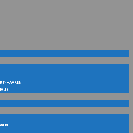
IRT-HAAREN
MAUS
UWEN