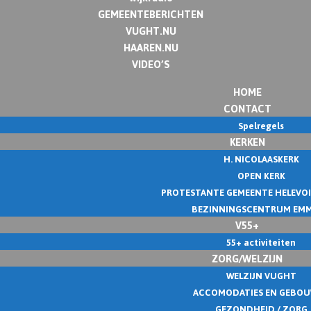
GEMEENTEBERICHTEN
VUGHT.NU
HAAREN.NU
VIDEO’S
HOME
CONTACT
Spelregels
KERKEN
H. NICOLAASKERK
OPEN KERK
PROTESTANTE GEMEENTE HELEVO
BEZINNINGSCENTRUM EM
V55+
55+ activiteiten
ZORG/WELZIJN
WELZIJN VUGHT
ACCOMODATIES EN GEBO
GEZONDHEID / ZORG