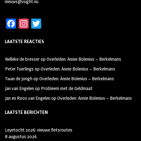
nieuws@vught.nu
Fa
In
T
ce
st
wi
LAATSTE REACTIES
b
ag
tt
oo
ra
er
Nelleke de bresser
op
Overleden: Annie Bolenius – Berkelmans
k
m
Peter Tuerlings
op
Overleden: Annie Bolenius – Berkelmans
Twan de Jongh
op
Overleden: Annie Bolenius – Berkelmans
Jan van Engelen
op
Probleem met de Geldmaat
Jan en Roos van Engelen
op
Overleden: Annie Bolenius – Berkelmans
LAATSTE BERICHTEN
Leyetocht 2026: nieuwe fietsroutes
8 augustus 2026