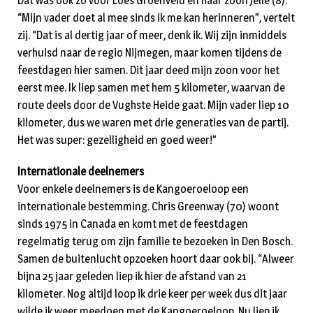
Dat was ook zo voor Loes Groenveld en haar zoon Jelle (8).
“Mijn vader doet al mee sinds ik me kan herinneren”, vertelt
zij. “Dat is al dertig jaar of meer, denk ik. Wij zijn inmiddels
verhuisd naar de regio Nijmegen, maar komen tijdens de
feestdagen hier samen. Dit jaar deed mijn zoon voor het
eerst mee. Ik liep samen met hem 5 kilometer, waarvan de
route deels door de Vughste Heide gaat. Mijn vader liep 10
kilometer, dus we waren met drie generaties van de partij.
Het was super: gezelligheid en goed weer!”
Internationale deelnemers
Voor enkele deelnemers is de Kangoeroeloop een
internationale bestemming. Chris Greenway (70) woont
sinds 1975 in Canada en komt met de feestdagen
regelmatig terug om zijn familie te bezoeken in Den Bosch.
Samen de buitenlucht opzoeken hoort daar ook bij. “Alweer
bijna 25 jaar geleden liep ik hier de afstand van 21
kilometer. Nog altijd loop ik drie keer per week dus dit jaar
wilde ik weer meedoen met de Kangoeroeloop. Nu liep ik