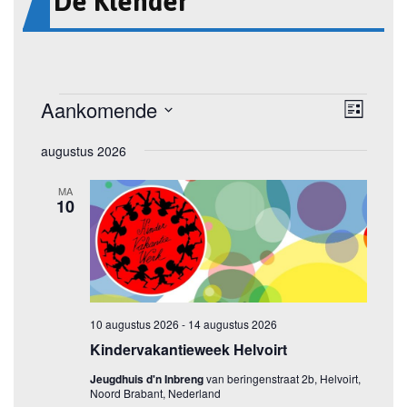
De Klender