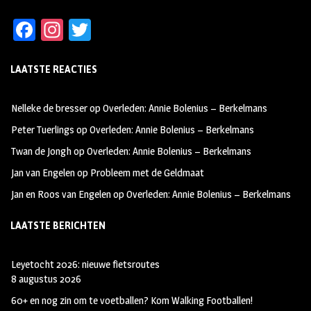
Fa
In
T
ce
st
wi
LAATSTE REACTIES
b
ag
tt
oo
ra
er
Nelleke de bresser
op
Overleden: Annie Bolenius – Berkelmans
k
m
Peter Tuerlings
op
Overleden: Annie Bolenius – Berkelmans
Twan de Jongh
op
Overleden: Annie Bolenius – Berkelmans
Jan van Engelen
op
Probleem met de Geldmaat
Jan en Roos van Engelen
op
Overleden: Annie Bolenius – Berkelmans
LAATSTE BERICHTEN
Leyetocht 2026: nieuwe fietsroutes
8 augustus 2026
60+ en nog zin om te voetballen? Kom Walking Footballen!