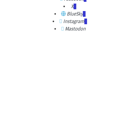
X
BlueSky
Instagram
Mastodon