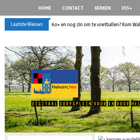
HOME
CONTACT
KERKEN
V55+
Laatste Nieuws
60+ en nog zin om te voetballen? Kom Wal