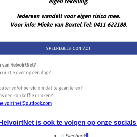
eigen rekening.
Iedereen wandelt voor eigen risico mee.
Voor info: Mieke van Boxtel.Tel: 0411-622188.
SPELREGELS-CONTACT
 van HelvoirtNet?
n uurtje over op een dag?
uter en/of bereid om dat te gaan leren?
s een kop koffie drinken?
helvoirtnet@outlook.com
HelvoirtNet is ook te volgen op onze socials
Facebook