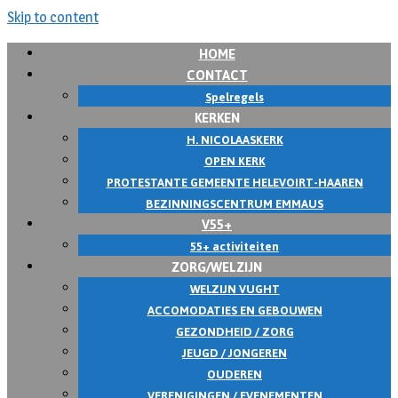
Skip to content
HOME
CONTACT
Spelregels
KERKEN
H. NICOLAASKERK
OPEN KERK
PROTESTANTE GEMEENTE HELEVOIRT-HAAREN
BEZINNINGSCENTRUM EMMAUS
V55+
55+ activiteiten
ZORG/WELZIJN
WELZIJN VUGHT
ACCOMODATIES EN GEBOUWEN
GEZONDHEID / ZORG
JEUGD / JONGEREN
OUDEREN
VERENIGINGEN / EVENEMENTEN