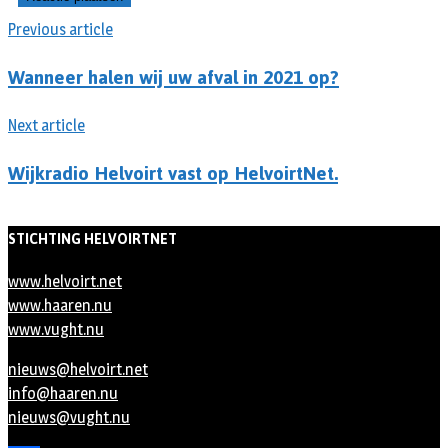
Previous article
Wanneer halen wij uw afval in 2021 op?
Next article
Wijkradio Helvoirt vast op HelvoirtNet.
STICHTING HELVOIRTNET
www.helvoirt.net
www.haaren.nu
www.vught.nu
nieuws@helvoirt.net
info@haaren.nu
nieuws@vught.nu