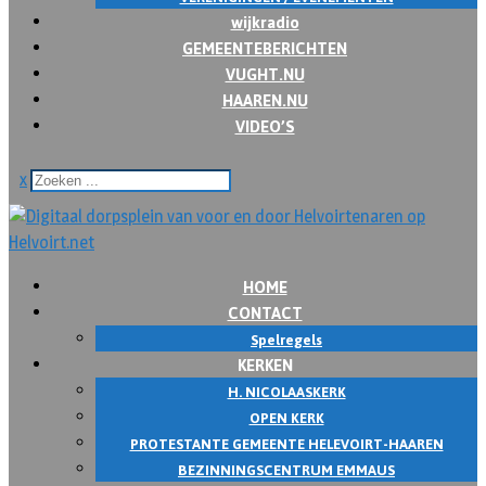
wijkradio
GEMEENTEBERICHTEN
VUGHT.NU
HAAREN.NU
VIDEO’S
x
HOME
CONTACT
Spelregels
KERKEN
H. NICOLAASKERK
OPEN KERK
PROTESTANTE GEMEENTE HELEVOIRT-HAAREN
BEZINNINGSCENTRUM EMMAUS