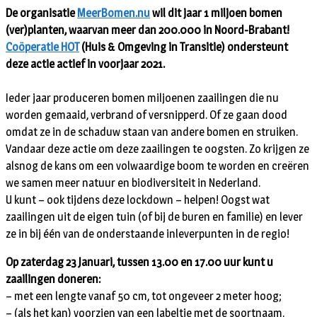
De organisatie
MeerBomen.nu
wil dit jaar 1 miljoen bomen
(ver)planten, waarvan meer dan 200.000 in Noord-Brabant!
Coöperatie HOT
(Huis & Omgeving in Transitie) ondersteunt
deze actie actief in voorjaar 2021.
Ieder jaar produceren bomen miljoenen zaailingen die nu
worden gemaaid, verbrand of versnipperd. Of ze gaan dood
omdat ze in de schaduw staan van andere bomen en struiken.
Vandaar deze actie om deze zaailingen te oogsten. Zo krijgen ze
alsnog de kans om een volwaardige boom te worden en creëren
we samen meer natuur en biodiversiteit in Nederland.
U kunt – ook tijdens deze lockdown – helpen! Oogst wat
zaailingen uit de eigen tuin (of bij de buren en familie) en lever
ze in bij één van de onderstaande inleverpunten in de regio!
Op zaterdag 23 Januari, tussen 13.00 en 17.00 uur kunt u
zaailingen doneren:
– met een lengte vanaf 50 cm, tot ongeveer 2 meter hoog;
– (als het kan) voorzien van een labeltje met de soortnaam.