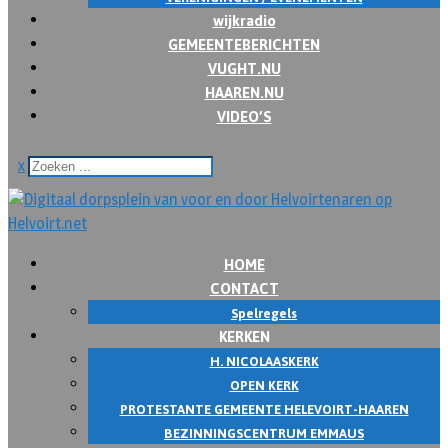
wijkradio
GEMEENTEBERICHTEN
VUGHT.NU
HAAREN.NU
VIDEO’S
x
HOME
CONTACT
Spelregels
KERKEN
H. NICOLAASKERK
OPEN KERK
PROTESTANTE GEMEENTE HELEVOIRT-HAAREN
BEZINNINGSCENTRUM EMMAUS