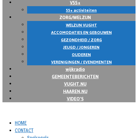
V55+
55+ activiteiten
ZORG/WELZIJN
WELZIJN VUGHT
ACCOMODATIES EN GEBOUWEN
GEZONDHEID / ZORG
JEUGD / JONGEREN
OUDEREN
VERENIGINGEN / EVENEMENTEN
wijkradio
GEMEENTEBERICHTEN
VUGHT.NU
HAAREN.NU
VIDEO’S
HOME
CONTACT
Spelregels