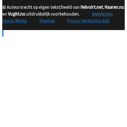
© Auteursrecht op eigen tekst/beeld van
Helvoirt.net
,
Haaren.nu
en
Vught.nu
uitdrukkelijk voorbehouden.
Webdesign
Vanoo Media
Sitemap
Privacy Verklaring AVG