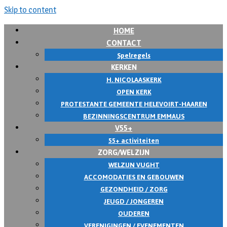
Skip to content
HOME
CONTACT
Spelregels
KERKEN
H. NICOLAASKERK
OPEN KERK
PROTESTANTE GEMEENTE HELEVOIRT-HAAREN
BEZINNINGSCENTRUM EMMAUS
V55+
55+ activiteiten
ZORG/WELZIJN
WELZIJN VUGHT
ACCOMODATIES EN GEBOUWEN
GEZONDHEID / ZORG
JEUGD / JONGEREN
OUDEREN
VERENIGINGEN / EVENEMENTEN