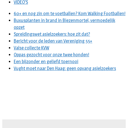
VIDEO’S
60+ en nog zin om te voetballen? Kom Walking Footballen!
Buxusplanten in brand in Biezenmortel, vermoedelijk
opzet
Spreidingswet asielzoekers: hoe zit dat?
Bericht voor de leden van Vereniging 55+
Valse collecte KVW
Oppas gezocht voor onze twee honden!
Een bijzonder en geliefd toernooi
Vught moet naar Den Haag: geen opvang asielzoekers