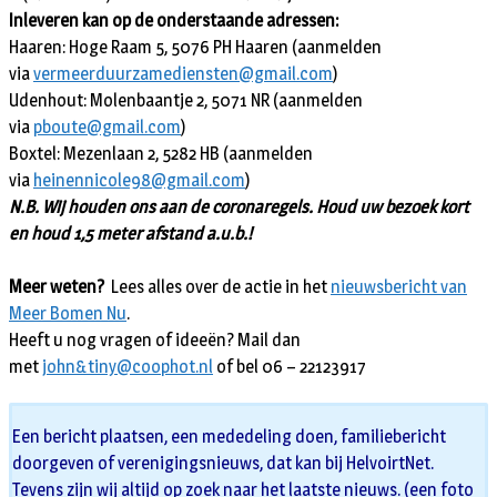
Inleveren kan op de onderstaande adressen:
Haaren: Hoge Raam 5, 5076 PH Haaren (aanmelden
via
vermeerduurzamediensten@gmail.com
)
Udenhout: Molenbaantje 2, 5071 NR (aanmelden
via
pboute@gmail.com
)
Boxtel: Mezenlaan 2, 5282 HB (aanmelden
via
heinennicole98@gmail.com
)
N.B. Wij houden ons aan de coronaregels. Houd uw bezoek kort
en houd 1,5 meter afstand a.u.b.!
Meer weten?
Lees alles over de actie in het
nieuwsbericht van
Meer Bomen Nu
.
Heeft u nog vragen of ideeën? Mail dan
met
john&tiny@coophot.nl
of bel 06 – 22123917
Een bericht plaatsen, een mededeling doen, familiebericht
doorgeven of verenigingsnieuws, dat kan bij HelvoirtNet.
Tevens zijn wij altijd op zoek naar het laatste nieuws. (een foto