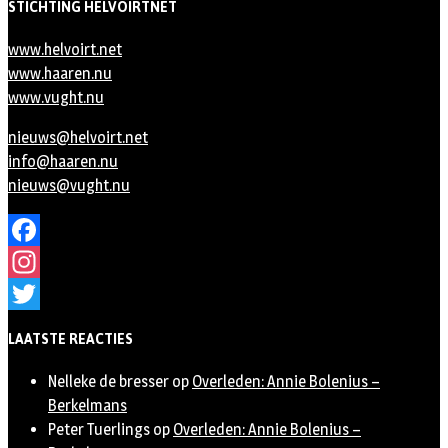
STICHTING HELVOIRTNET
www.helvoirt.net
www.haaren.nu
www.vught.nu
nieuws@helvoirt.net
info@haaren.nu
nieuws@vught.nu
Facebook
Instagram
Twitter
LAATSTE REACTIES
Nelleke de bresser
op
Overleden: Annie Bolenius –
Berkelmans
Peter Tuerlings
op
Overleden: Annie Bolenius –